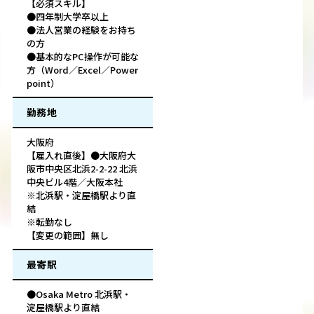
【必須スキル】
●四年制大学卒以上
●法人営業の経験をお持ち
の方
●基本的なPC操作が可能な
方（Word／Excel／Power
point）
勤務地
大阪府
【雇入れ直後】●大阪府大
阪市中央区北浜2-2-22 北浜
中央ビル4階／大阪本社
※北浜駅・淀屋橋駅より直
結
※転勤なし
【変更の範囲】無し
最寄駅
●Osaka Metro 北浜駅・
淀屋橋駅より直結