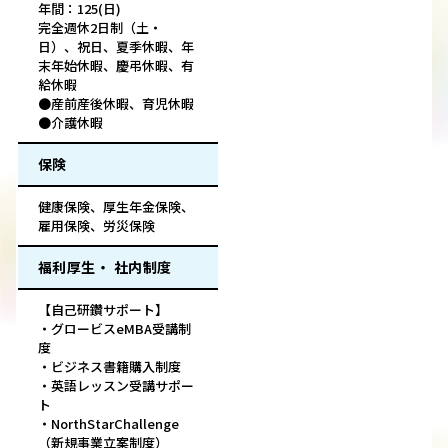
年間：125(日)
完全週休2日制（土・
日）、祝日、夏季休暇、年
末年始休暇、慶弔休暇、有
給休暇
●産前産後休暇、育児休暇
●介護休暇
保険
健康保険、厚生年金保険、
雇用保険、労災保険
福利厚生・ 社内制度
【自己研鑽サポート】
・グロービスeMBA受講制
度
・ビジネス書籍購入制度
・英語レッスン受講サポー
ト
・NorthStarChallenge
（新規事業立案制度）