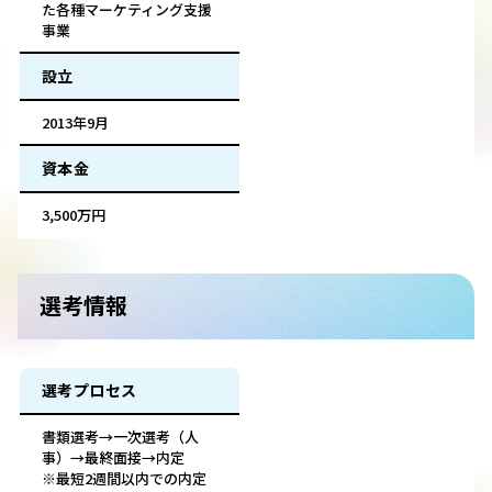
た各種マーケティング支援
事業
設立
2013年9月
資本金
3,500万円
選考情報
選考プロセス
書類選考→一次選考（人
事）→最終面接→内定
※最短2週間以内での内定