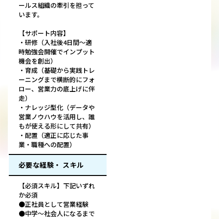
ールス組織の牽引を担って
います。
【サポート内容】
・研修（入社後4日間～適
時勉強会開催でインプット
機会を創出）
・育成（基礎から実践トレ
ーニングまで横断的にフォ
ロー、営業力の底上げに伴
走）
・ナレッジ型化（データや
営業ノウハウを活用し、誰
もが使える形にして共有）
・配置（適正に応じた事
業・職種への配置）
必要な経験・ スキル
【必須スキル】下記いずれ
か必須
●正社員として営業経験
●中学～社会人になるまで