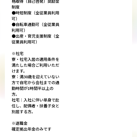
格取得（自己啓発）奨励金
制度
●時短制度（全従業員利用
可）
●自転車通勤可（全従業員
利用可）
●出産・育児支援制度（全
従業員利用可）
※社宅
寮・社宅入居の適用条件を
満たした場合ご利用いただ
けます。
寮：満30歳を迎えていない
方で自宅から会社までの通
勤時間が1時間半以上の
方。
社宅：入社に伴い単身で赴
任し、配偶者・扶養子女と
別居する方。
※退職金
確定拠出年金のみです