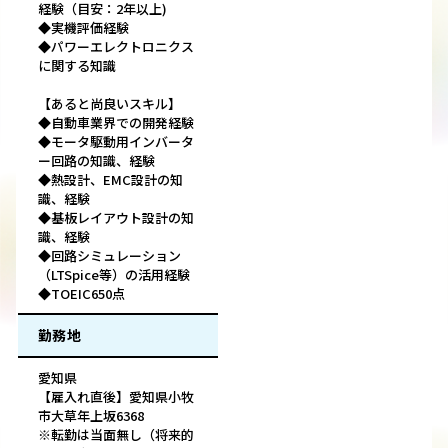
経験（目安：2年以上)
◆実機評価経験
◆パワーエレクトロニクス
に関する知識
【あると尚良いスキル】
◆自動車業界での開発経験
◆モータ駆動用インバータ
ー回路の知識、経験
◆熱設計、EMC設計の知
識、経験
◆基板レイアウト設計の知
識、経験
◆回路シミュレーション
（LTSpice等）の活用経験
◆TOEIC650点
勤務地
愛知県
【雇入れ直後】愛知県小牧
市大草年上坂6368
※転勤は当面無し（将来的