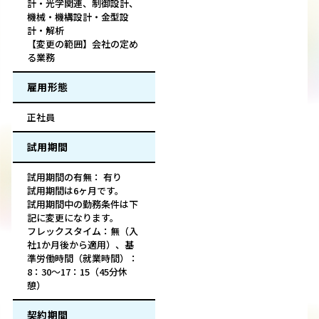
計・光学関連、制御設計、
機械・機構設計・金型設
計・解析
【変更の範囲】会社の定め
る業務
雇用形態
正社員
試用期間
試用期間の有無： 有り
試用期間は6ヶ月です。
試用期間中の勤務条件は下
記に変更になります。
フレックスタイム：無（入
社1か月後から適用）、基
準労働時間（就業時間）：
8：30～17：15（45分休
憩）
契約期間