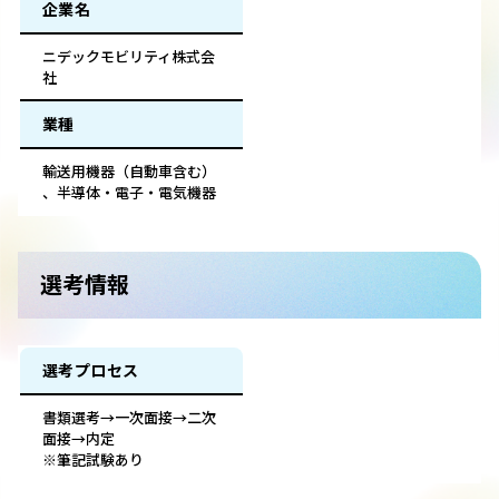
企業名
ニデックモビリティ株式会
社
業種
輸送用機器（自動車含む）
、半導体・電子・電気機器
選考情報
選考プロセス
書類選考→一次面接→二次
面接→内定
※筆記試験あり