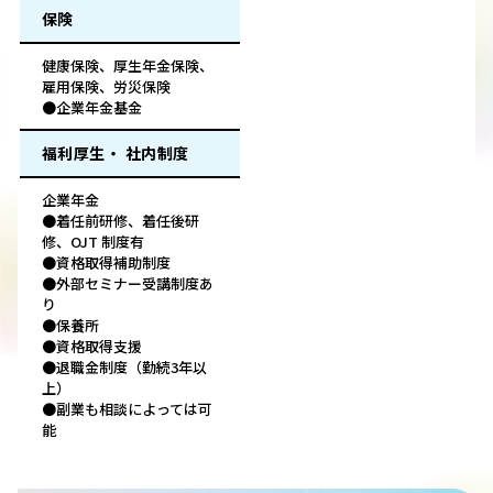
保険
健康保険、厚生年金保険、
雇用保険、労災保険
●企業年金基金
福利厚生・ 社内制度
企業年金
●着任前研修、着任後研
修、OJT 制度有
●資格取得補助制度
●外部セミナー受講制度あ
り
●保養所
●資格取得支援
●退職金制度（勤続3年以
上）
●副業も相談によっては可
能