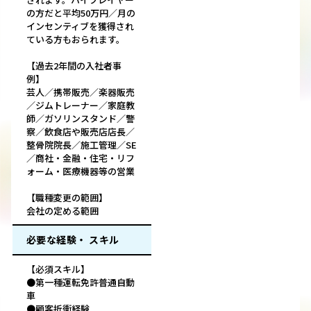
の方だと平均50万円／月の
インセンティブを獲得され
ている方もおられます。
【過去2年間の入社者事
例】
芸人／携帯販売／楽器販売
／ジムトレーナー／家庭教
師／ガソリンスタンド／警
察／飲食店や販売店店長／
整骨院院長／施工管理／SE
／商社・金融・住宅・リフ
ォーム・医療機器等の営業
【職種変更の範囲】
会社の定める範囲
必要な経験・ スキル
【必須スキル】
●第一種運転免許普通自動
車
●顧客折衝経験