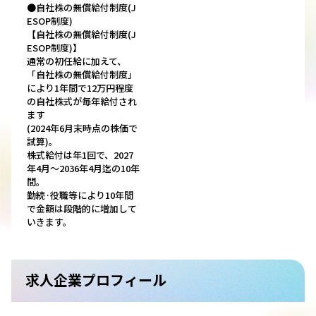
●自社株の無償給付制度(J
ESOP制度)
【自社株の無償給付制度(J
ESOP制度)】
通常の初任給に加えて、
「自社株の無償給付制度」
により1年間で12万円程度
の自社株式が毎年給付され
ます
(2024年6月末時点の株価で
試算)。
株式給付は年1回で、2027
年4月～2036年4月迄の10年
間。
勤続·役職等により10年間
で金額は段階的に増加して
いきます。
求人企業プロフィール