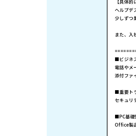
【具体的
ヘルプデ
少しずつ
また、入
=======
■ビジネ
電話やメ
添付ファ
■重要ト
セキュリ
■PC基
Offic