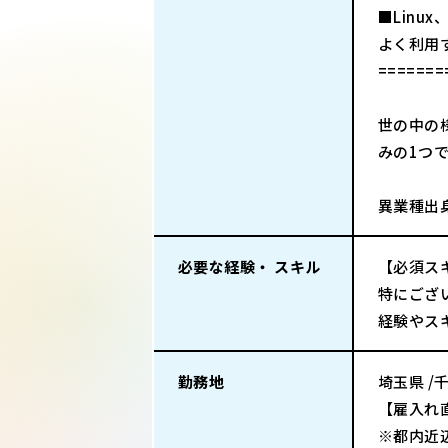
■Linu
よく利用す
=======
世の中の
みの1つ
異業種出
必要な経験・ スキル
【必須ス
特にござ
経験やス
勤務地
埼玉県 /
【雇入れ直
※都内近