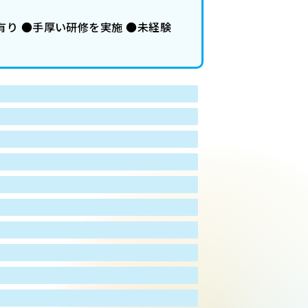
有り ●手厚い研修を実施 ●未経験