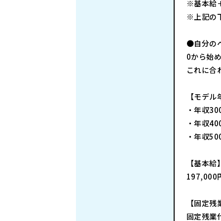
※基本給
※上記の
●自分の
0から始
これに合
【モデル
・年収30
・年収40
・年収50
【基本給
197,000
【固定残
固定残業代