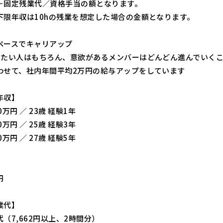
＋固定残業代／資格手当の額となります。
下限年収は10hの残業を想定した場合の金額となります。
ペースでキャリアップ
めたい人はもちろん、意欲があるメンバーはどんどん進んでいく
わせて、社内年間平均2万円の給与アップをしています
年収】
0万円 ／ 23歳 経験1年
0万円 ／ 25歳 経験3年
0万円 ／ 27歳 経験5年
】
円
業代】
（7,662円以上、2時間分）