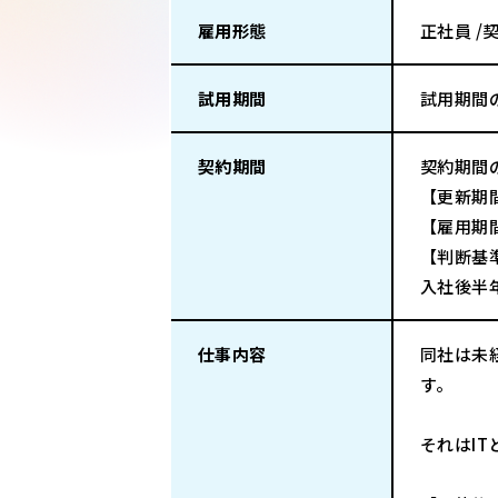
雇用形態
正社員 /
試用期間
試用期間
契約期間
契約期間
【更新期
【雇用期
【判断基
入社後半
仕事内容
同社は未
す。
それはI