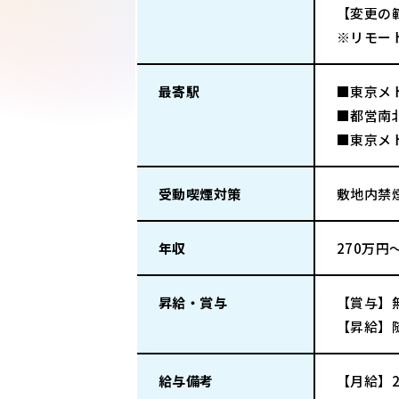
【変更の
※リモー
最寄駅
■東京メ
■都営南
■東京メ
受動喫煙対策
敷地内禁
年収
270万円
昇給・賞与
【賞与】
【昇給】
給与備考
【月給】2