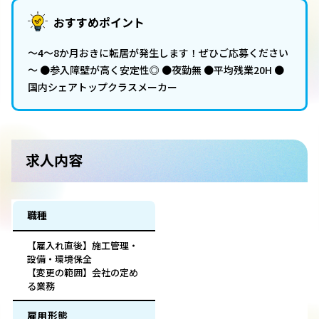
おすすめポイント
～4～8か月おきに転居が発生します！ぜひご応募ください
～ ●参入障壁が高く安定性◎ ●夜勤無 ●平均残業20H ●
国内シェアトップクラスメーカー
求人内容
職種
【雇入れ直後】施工管理・
設備・環境保全
【変更の範囲】会社の定め
る業務
雇用形態