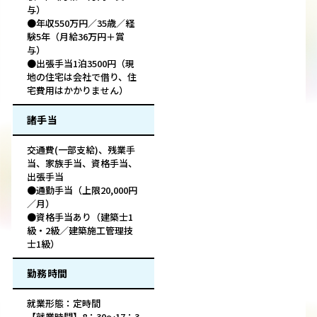
与）
●年収550万円／35歳／経
験5年（月給36万円＋賞
与）
●出張手当1泊3500円（現
地の住宅は会社で借り、住
宅費用はかかりません）
諸手当
交通費(一部支給)、残業手
当、家族手当、資格手当、
出張手当
●通勤手当（上限20,000円
／月）
●資格手当あり（建築士1
級・2級／建築施工管理技
士1級）
勤務時間
就業形態：定時間
【就業時間】8：30～17：3