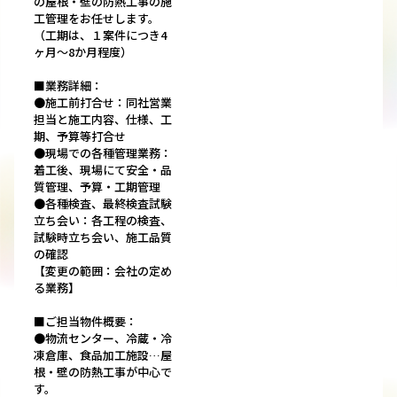
の屋根・壁の防熱工事の施
工管理をお任せします。
（工期は、１案件につき4
ヶ月～8か月程度）
■業務詳細：
●施工前打合せ：同社営業
担当と施工内容、仕様、工
期、予算等打合せ
●現場での各種管理業務：
着工後、現場にて安全・品
質管理、予算・工期管理
●各種検査、最終検査試験
立ち会い：各工程の検査、
試験時立ち会い、施工品質
の確認
【変更の範囲：会社の定め
る業務】
■ご担当物件概要：
●物流センター、冷蔵・冷
凍倉庫、食品加工施設…屋
根・壁の防熱工事が中心で
す。