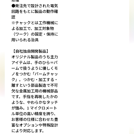
●発注先で設計された電気
回路をもとに製品の動作確
認
※チャックとは工作機械に
よる加工で、加工対象物
（ワーク）の固定・保持に
用いられる治具
【自社独自開発製品】
オリジナル製品のうち主力
アイテムは、手のひら＝パ
ームで扱うように優しくモ
ノをつかむ「パームチャッ
ク」。つかむ・加工する・
離すという部品製造で不可
欠な金属加工用の機械部品
です。手指を再現したかの
ような、やわらかなタッチ
が強み。1 マイクロメート
ル単位の高い精度を誇り、
お客様の仕様に合わせた豊
富なオプションや特殊設計
により対応します。