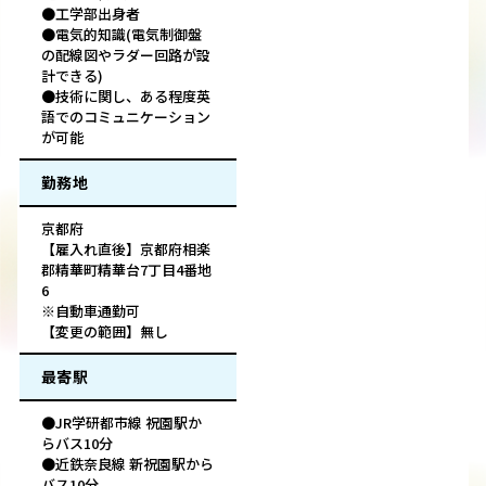
●工学部出身者
●電気的知識(電気制御盤
の配線図やラダー回路が設
計できる)
●技術に関し、ある程度英
語でのコミュニケーション
が可能
勤務地
京都府
【雇入れ直後】京都府相楽
郡精華町精華台7丁目4番地
6
※自動車通勤可
【変更の範囲】無し
最寄駅
●JR学研都市線 祝園駅か
らバス10分
●近鉄奈良線 新祝園駅から
バス10分