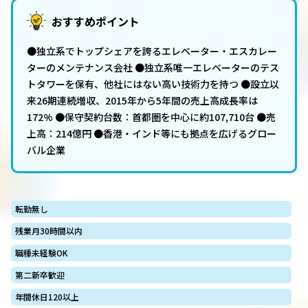
おすすめポイント
●独立系でトップシェアを誇るエレベーター・エスカレー
ターのメンテナンス会社 ●独立系唯一エレベーターのテス
トタワーを保有、他社にはない高い技術力を持つ ●設立以
来26期連続増収、2015年から5年間の売上高成長率は
172% ●保守契約台数：首都圏を中心に約107,710台 ●売
上高：214億円 ●香港・インド等にも拠点を広げるグロー
バル企業
転勤無し
残業月30時間以内
職種未経験OK
第二新卒歓迎
年間休日120以上