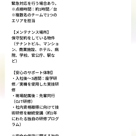
緊急対応を行う場合あり。
※点検時間：約1時間／台
※複数名のチームで1つの
エリアを担当
【メンテナンス場所】
保守契約をしている物件
（テナントビル、マンショ
ン、商業施設、ホテル、病
院、学校、官公庁、駅な
ど）
【安心のサポート体制】
・入社後～3週間：座学研
修／実機を使用した実技研
修
・現場配属後：先輩同行
（OJT研修）
・社内資格取得に向けて技
術研修を継続受講（約1年
にわたる独自の研修プログ
ラム）
※安全や保守に関する社内