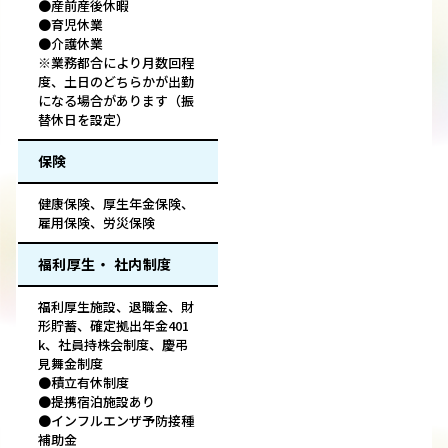
●産前産後休暇
●育児休業
●介護休業
※業務都合により月数回程
度、土日のどちらかが出勤
になる場合があります（振
替休日を設定）
保険
健康保険、厚生年金保険、
雇用保険、労災保険
福利厚生・ 社内制度
福利厚生施設、退職金、財
形貯蓄、確定拠出年金401
k、社員持株会制度、慶弔
見舞金制度
●積立有休制度
●提携宿泊施設あり
●インフルエンザ予防接種
補助金