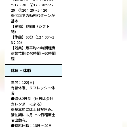
～17：30 ②17：20～2：
20 ③20：20～5：20
※①②での勤務パターンが
基本
【実働】8時間（シフト
制）
【休憩】60分（12：00～1
3：00）
【残業】月平均20時間程度
※繁忙期は40時間～60時間
程
休日・休暇
年間：122(日)
有給休暇、リフレッシュ休
暇
●週休2日制（休日は会社
カレンダーによる）
※基本的には土日祝休み。
繁忙期には月1～2日程度土
曜出勤有。
●有給休暇：13日～20日