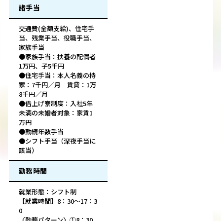
諸手当
交通費(全額支給)、住宅手
当、残業手当、役職手当、
家族手当
●家族手当：扶養の配偶者
1万円、子5千円
●住宅手当：本人名義の持
家：7千円／月 賃貸：1万
8千円／月
●借上げ寮制度：入社5年
未満の未婚者対象：家賃1
万円
●勤続年数手当
●シフト手当（深夜手当に
該当）
勤務時間
就業形態：シフト制
【就業時間】8：30～17：3
0
〈勤務パターン〉①8：30