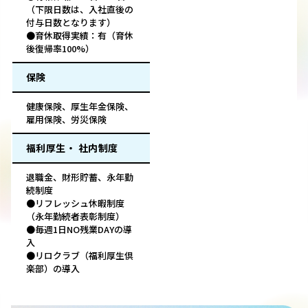
（下限日数は、入社直後の
付与日数となります）
●育休取得実績：有（育休
後復帰率100%）
保険
健康保険、厚生年金保険、
雇用保険、労災保険
福利厚生・ 社内制度
退職金、財形貯蓄、永年勤
続制度
●リフレッシュ休暇制度
（永年勤続者表彰制度）
●毎週1日NO残業DAYの導
入
●リロクラブ（福利厚生倶
楽部）の導入