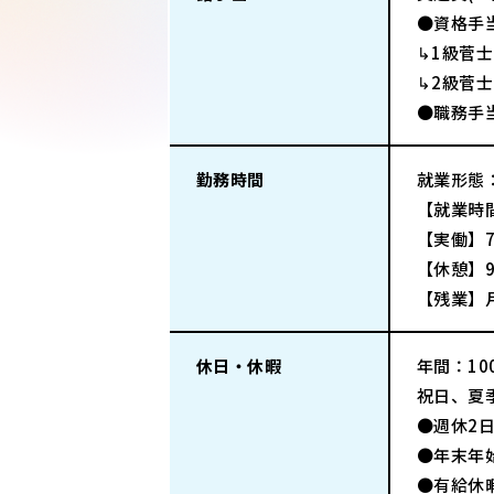
●資格手
↳1級菅士
↳2級菅士
●職務手
勤務時間
就業形態
【就業時間
【実働】7
【休憩】9
【残業】
休日・休暇
年間：100
祝日、夏
●週休2日
●年末年始
●有給休暇