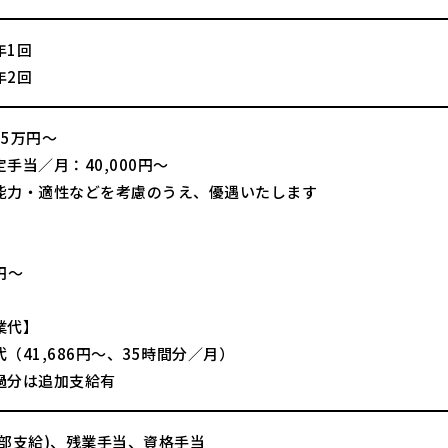
年1回
年2回
25万円～
手当／月：40,000円～
能力・適性などを考慮のうえ、優遇いたします
】
0円～
業代】
（41,686円～、35時間分／月）
過分は追加支給有
一部支給)、残業手当、資格手当