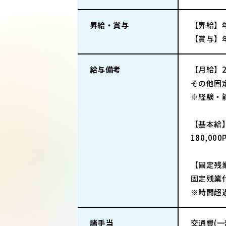
昇給・賞与
【昇給】
【賞与】
給与備考
【月給】
その他固定
※経験・
【基本給
180,00
【固定残
固定残業代
※時間超
諸手当
交通費(