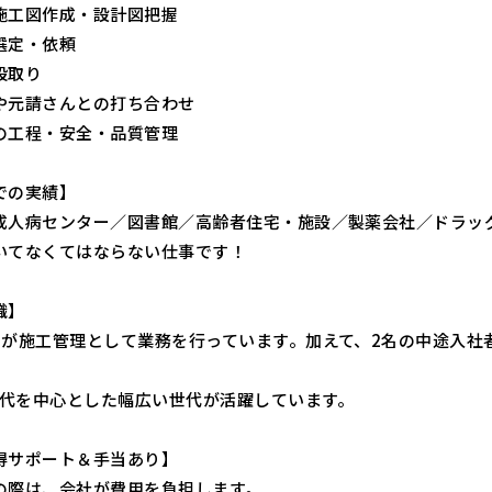
施工図作成・設計図把握
選定・依頼
段取り
や元請さんとの打ち合わせ
の工程・安全・品質管理
での実績】
成人病センター／図書館／高齢者住宅・施設／製薬会社／ドラッグ
いてなくてはならない仕事です！
織】
名が施工管理として業務を行っています。加えて、2名の中途入社
60代を中心とした幅広い世代が活躍しています。
得サポート＆手当あり】
の際は、会社が費用を負担します。