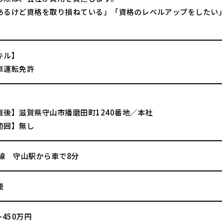
あるけど資格を取り損ねている」「資格のレベルアップをしたい
キル】
車運転免許
直後】滋賀県守山市播磨田町1240番地／本社
範囲】無し
湖線 守山駅から車で8分
煙
～450万円