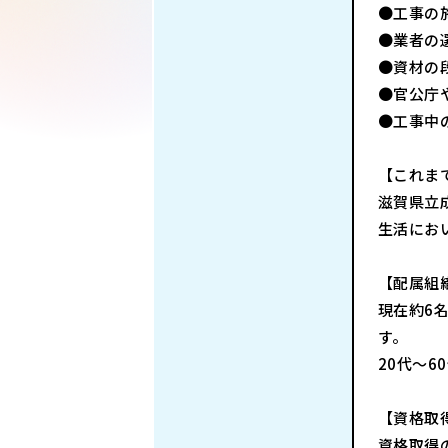
●工事の
●業者の
●資材の
●官公庁
●工事中
【これま
滋賀県立
生活にお
【配属組
現在約6
す。
20代～
【資格取
資格取得