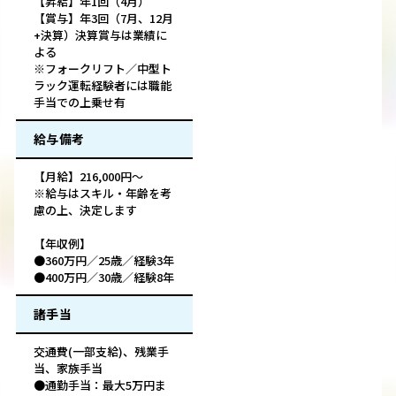
【昇給】年1回（4月）
【賞与】年3回（7月、12月
+決算）決算賞与は業績に
よる
※フォークリフト／中型ト
ラック運転経験者には職能
手当での上乗せ有
給与備考
【月給】216,000円～
※給与はスキル・年齢を考
慮の上、決定します
【年収例】
●360万円／25歳／経験3年
●400万円／30歳／経験8年
諸手当
交通費(一部支給)、残業手
当、家族手当
●通勤手当：最大5万円ま