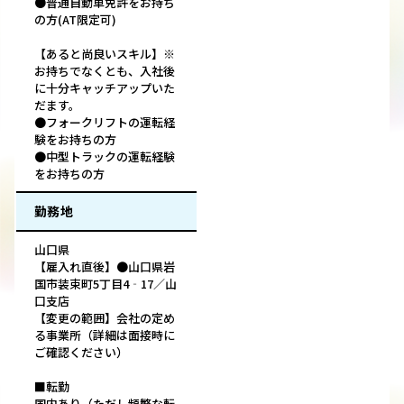
●普通自動車免許をお持ち
の方(AT限定可)
【あると尚良いスキル】※
お持ちでなくとも、入社後
に十分キャッチアップいた
だます。
●フォークリフトの運転経
験をお持ちの方
●中型トラックの運転経験
をお持ちの方
勤務地
山口県
【雇入れ直後】●山口県岩
国市装束町5丁目4‐17／山
口支店
【変更の範囲】会社の定め
る事業所（詳細は面接時に
ご確認ください）
■転勤
国内あり（ただし頻繁な転