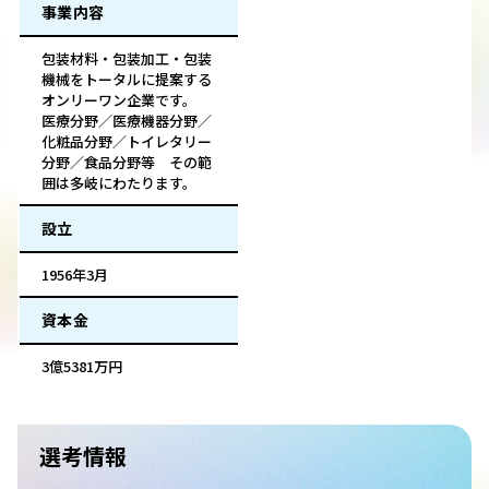
事業内容
包装材料・包装加工・包装
機械をトータルに提案する
オンリーワン企業です。
医療分野／医療機器分野／
化粧品分野／トイレタリー
分野／食品分野等 その範
囲は多岐にわたります。
設立
1956年3月
資本金
3億5381万円
選考情報