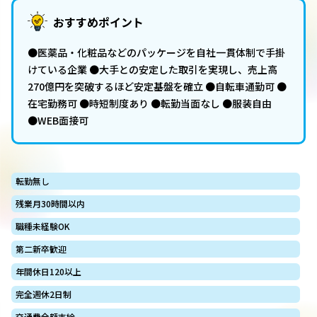
おすすめポイント
●医薬品・化粧品などのパッケージを自社一貫体制で手掛
けている企業 ●大手との安定した取引を実現し、売上高
270億円を突破するほど安定基盤を確立 ●自転車通勤可 ●
在宅勤務可 ●時短制度あり ●転勤当面なし ●服装自由
●WEB面接可
転勤無し
残業月30時間以内
職種未経験OK
第二新卒歓迎
年間休日120以上
完全週休2日制
交通費全額支給