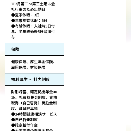
※2月第二or第三土曜は会
社行事のため出勤日
●夏季休暇：3日
●年末年始休暇：6日
●有給休暇：入社時5日付
与、半年経過後5日追加付
与
保険
健康保険、厚生年金保険、
雇用保険、労災保険
福利厚生・ 社内制度
財形貯蓄、確定拠出年金40
1k、社員持株会制度、資格
取得（自己啓発）奨励金制
度、職員駐車場
●24時間健康相談サービス
●自己啓発制度
●確定給付年金
●大阪薬業企業年金基金