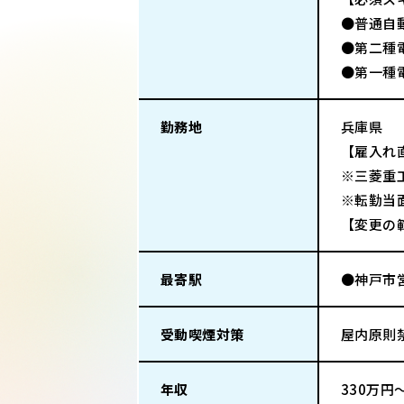
●普通自
●第二種
●第一種
勤務地
兵庫県
【雇入れ
※三菱重
※転勤当
【変更の
最寄駅
●神戸市
受動喫煙対策
屋内原則
年収
330万円