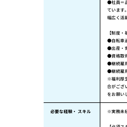
●社員＝
ています
幅広く活
【制度・
●自転車
●出産・
●資格取
●継続雇
●継続雇
※福利厚
合がござ
をお願い
必要な経験・ スキル
※実務未
【必須ス