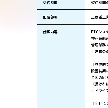
契約期間
契約期間
配属部署
三菱重工
仕事内容
ETCシ
神戸造船
管理業務
※建物の
【具体的
設置納期
全国のE
（長けれ
※ドライ
【同社に