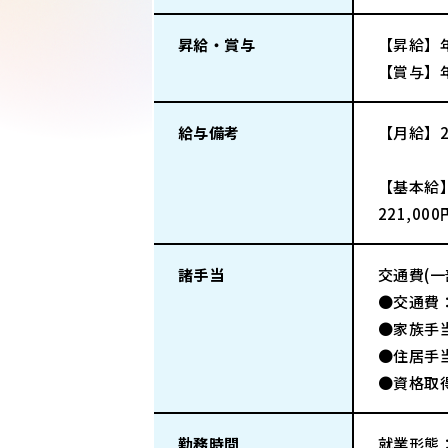
昇給・賞与
【昇給】
【賞与】
給与備考
【月給】22
【基本給
221,00
諸手当
交通費(
●交通費
●家族手当
●住居手当
●資格取
勤務時間
就業形態