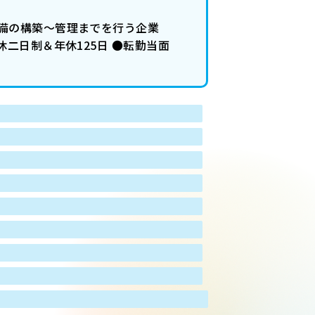
備の構築～管理までを行う企業
二日制＆年休125日 ●転勤当面