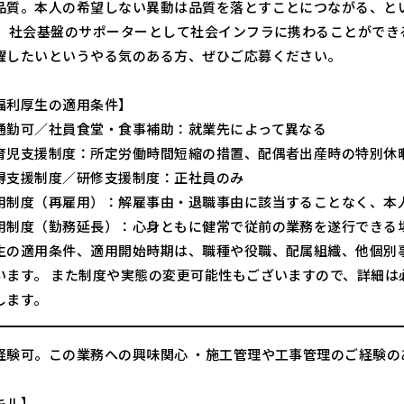
品質。本人の希望しない異動は品質を落とすことにつながる、と
。 社会基盤のサポーターとして社会インフラに携わることができ
躍したいというやる気のある方、ぜひご応募ください。
福利厚生の適用条件】
通勤可／社員食堂・食事補助：就業先によって異なる
育児支援制度：所定労働時間短縮の措置、配偶者出産時の特別休
得支援制度／研修支援制度：正社員のみ
用制度（再雇用）：解雇事由・退職事由に該当することなく、本
用制度（勤務延長）：心身ともに健常で従前の業務を遂行できる
生の適用条件、適用開始時期は、職種や役職、配属組織、他個別
います。 また制度や実態の変更可能性もございますので、詳細は
します。
経験可。この業務への興味関心 ・施工管理や工事管理のご経験の
キル】