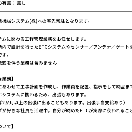
の有無： 無し
業機械システム(株)への客先常駐となります。
ステムに関わる工程管理業務をお任せします。
所内で設計を行ったETCシステムやセンサー／アンテナ／ゲート
です。
改変を伴う業務は含みません
な業務】
にあわせて工事計画を作成し、作業員を配置、指示をして納品ま
TCシステムに携わるため、出張もあります。
ば2か月以上の出張に出ることもあります。出張手当支給あり）
ブが好きな社員も活躍中。自分が納めたETCが実際に使われるこ
ついて】