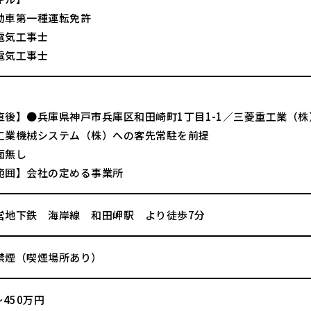
動車第一種運転免許
電気工事士
電気工事士
直後】●兵庫県神戸市兵庫区和田崎町1丁目1-1／三菱重工業（
工業機械システム（株）への客先常駐を前提
面無し
範囲】会社の定める事業所
営地下鉄 海岸線 和田岬駅 より徒歩7分
禁煙（喫煙場所あり）
～450万円