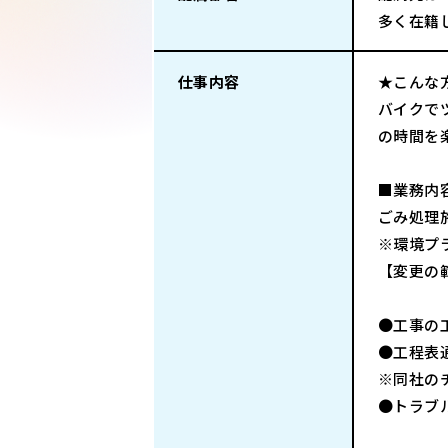
多く在籍
仕事内容
★こんな
バイクで
の時間を
■業務内
ごみ処理
※環境プ
【変更の
●工事の
●工程表
※同社の
●トラブ