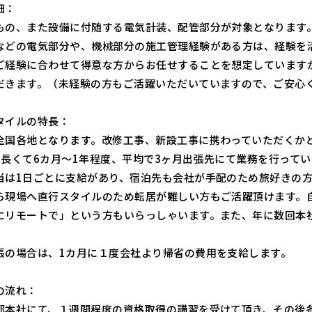
細：
もの、また設備に付随する電気計装、配管部分が対象となります
などの電気部分や、機械部分の施工管理経験がある方は、経験を
ご経験に合わせて得意な方からお任せすることを想定しています
だきます。（未経験の方もご活躍いただいていますので、ご安心
タイルの特長：
全国各地となります。改修工事、新設工事に携わっていただくか
、長くて6カ月～1年程度、平均で3ヶ月出張先にて業務を行って
当は1日ごとに支給があり、宿泊先も会社が手配のため旅好きの
ら現場へ直行スタイルのため転居が難しい方もご活躍頂けます。
にリモートで」という方もいらっしゃいます。また、年に数回本
。
張の場合は、1カ月に１度会社より帰省の費用を支給します。
の流れ：
都本社にて、１週間程度の資格取得の講習を受けて頂き、その後