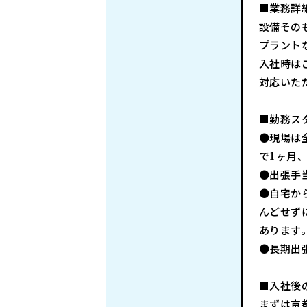
■業務詳
設備その
プラント
入社時は
対応いた
■勤務ス
●現場は
で1ヶ月
●出張手
●自宅か
んどせず
あります
●長期出
■入社後
まずは京