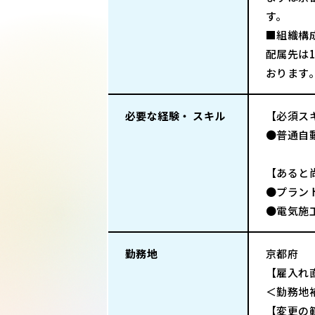
す。
■組織構
配属先は
おります
必要な経験・ スキル
【必須ス
●普通自
【あると
●プラン
●電気施
勤務地
京都府
【雇入れ
＜勤務地
【変更の