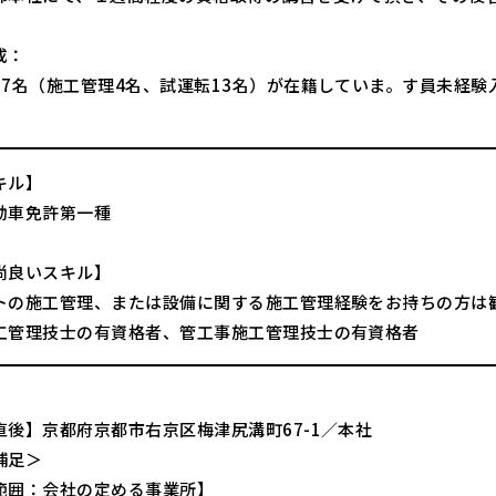
成：
17名（施工管理4名、試運転13名）が在籍していま。す員未経験
。
キル】
動車免許第一種
尚良いスキル】
トの施工管理、または設備に関する施工管理経験をお持ちの方は
工管理技士の有資格者、管工事施工管理技士の有資格者
直後】京都府京都市右京区梅津尻溝町67-1／本社
補足＞
範囲：会社の定める事業所】