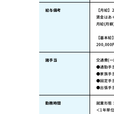
給与備考
【月給】23
賃金はあ
月給(月
【基本給
200,00
諸手当
交通費(
●通勤手
●家族手
●固定手当/
●出張手当
勤務時間
就業形態
＜1年単