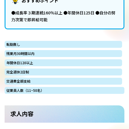
おすすめポイント
●成長率３期連続160％以上 ●年間休日125日 ●自分の努
力次第で即昇給可能
転勤無し
残業月30時間以内
年間休日120以上
完全週休2日制
交通費全額支給
従業員人数（11~50名）
求人内容