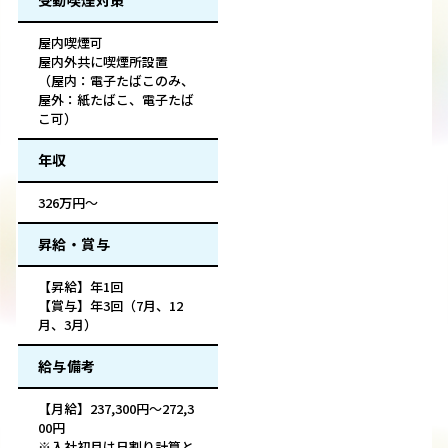
受動喫煙対策
屋内喫煙可
屋内外共に喫煙所設置
（屋内：電子たばこのみ、
屋外：紙たばこ、電子たば
こ可）
年収
326万円～
昇給・賞与
【昇給】年1回
【賞与】年3回（7月、12
月、3月）
給与備考
【月給】237,300円～272,3
00円
※入社初月は日割り計算と