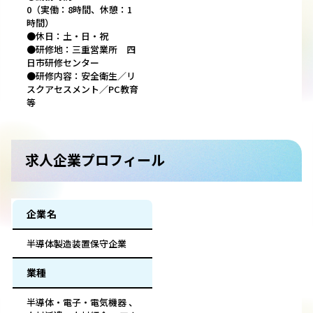
0（実働：8時間、休憩：1
時間）
●休日：土・日・祝
●研修地：三重営業所 四
日市研修センター
●研修内容：安全衛生／リ
スクアセスメント／PC教育
等
求人企業プロフィール
企業名
半導体製造装置保守企業
業種
半導体・電子・電気機器 、