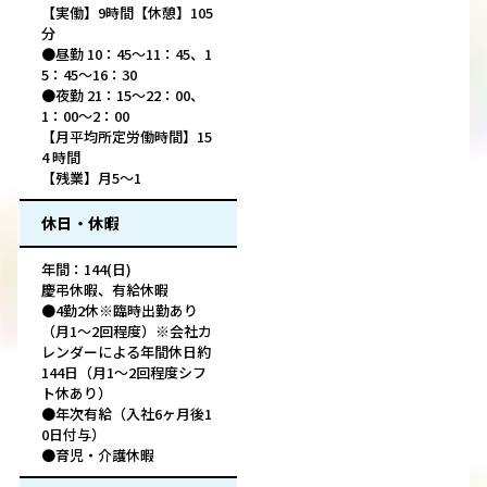
【実働】9時間【休憩】105
分
●昼勤 10：45～11：45、1
5：45～16：30
●夜勤 21：15～22：00、
1：00～2：00
【月平均所定労働時間】15
4 時間
【残業】月5～1
休日・休暇
年間：144(日)
慶弔休暇、有給休暇
●4勤2休※臨時出勤あり
（月1～2回程度）※会社カ
レンダーによる年間休日約
144日（月1～2回程度シフ
ト休あり）
●年次有給（入社6ヶ月後1
0日付与）
●育児・介護休暇