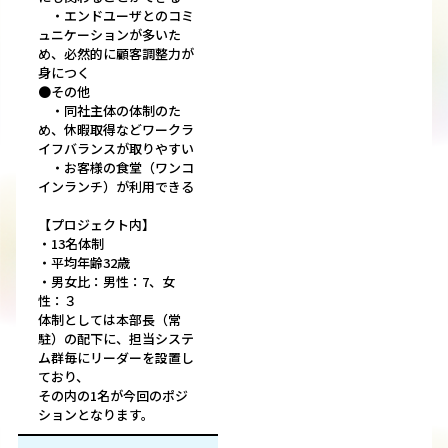
・エンドユーザとのコミ
ュニケーションが多いた
め、必然的に顧客調整力が
身につく
●その他
・同社主体の体制のた
め、休暇取得などワークラ
イフバランスが取りやすい
・お客様の食堂（ワンコ
インランチ）が利用できる
【プロジェクト内】
・13名体制
・平均年齢32歳
・男女比：男性：7、女
性：３
体制としては本部長（常
駐）の配下に、担当システ
ム群毎にリーダーを設置し
ており、
その内の1名が今回のポジ
ションとなります。