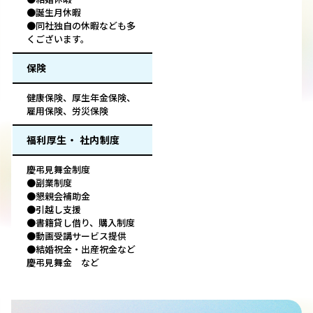
●誕生月休暇
●同社独自の休暇なども多
くございます。
保険
健康保険、厚生年金保険、
雇用保険、労災保険
福利厚生・ 社内制度
慶弔見舞金制度
●副業制度
●懇親会補助金
●引越し支援
●書籍貸し借り、購入制度
●動画受講サービス提供
●結婚祝金・出産祝金など
慶弔見舞金 など