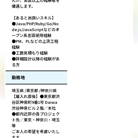
んが、実装以上の経験者を
優遇します。
【あると尚良いスキル】
●Java/PHP/Ruby/Go/No
de.js/JavaScriptなどのオ
ープン系言語使用経験
●PM、PLなどの上流工程
経験
●工数見積もり経験
●詳細設計以降の経験があ
る方
勤務地
埼玉県 /東京都 /神奈川県
【雇入れ直後】●東京都渋
谷区神泉町9番1号 Daiwa
渋谷神泉ビル２階／本社
●都内近郊の各プロジェク
ト先／東京・神奈川・埼玉
等
ご本人の希望を考慮いたし
ます。