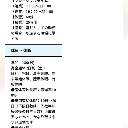
【フレキシブルタイム】
（始業）7：00～11：00
（終業）16：00～22：00
【休憩】60分
【残業】20時間
【備考】常駐としての勤務
の場合、所属する現場に準
ずる
休日・休暇
年間：130(日)
完全週休2日制（土・
日）、祝日、夏季休暇、年
末年始休暇、慶弔休暇、有
給休暇
●産休育休制度：取得率10
0%
●年間有給休暇：10日～20
日（下限日数は、入社半年
経過後の付与日数）※取得
率も75％と、かなり取りや
すい環境です。
●結婚休暇