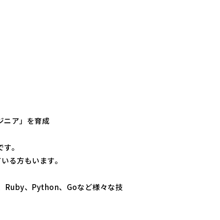
ジニア」を育成
です。
ている方もいます。
uby、Python、Goなど様々な技