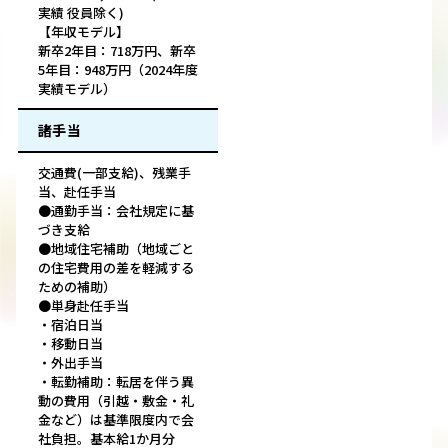
実績 役員除く)
【年収モデル】
新卒2年目：718万円、新卒
5年目：948万円（2024年度
実績モデル）
諸手当
交通費(一部支給)、残業手
当、赴任手当
●通勤手当：会社規定に基
づき支給
●地域住宅補助（地域ごと
の住宅費用の差を軽減する
ための補助）
●単身赴任手当
・宿泊日当
・移動日当
・外出手当
・転勤補助：転居を伴う異
動の費用（引越・敷金・礼
金など）は基準限度内で会
社負担。基本給1か月分