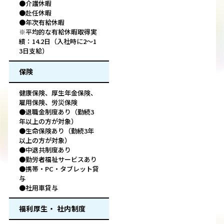
●介護休暇
●赴任休暇
●年次有給休暇
※平均的な有給休暇取得実
績：14.2日（入社時に2～1
3日支給）
保険
健康保険、厚生年金保険、
雇用保険、労災保険
●退職金制度あり（勤続3
年以上の方が対象）
●生命保険あり（勤続3年
以上の方が対象）
●中退共制度あり
●勤労者福祉サービスあり
●携帯・PC・タブレット貸
与
●社用車貸与
福利厚生・ 社内制度