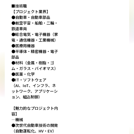
■技術職
【プロジェクト業界】
●自動車・自動車部品
●航空宇宙・船舶・二輪・
鉄道車両
●総合電気・電子機器（家
電・通信機器・工業機械）
●医療用機器
●半導体・精密機器・電子
部品
●材料（金属・樹脂・ゴ
ム・ガラス・バイオマス）
●医薬・化学
●IT・ソフトウェア
（AI、IoT、インフラ、ネ
ットワーク、アプリケーシ
ョン、組込制御）
【魅力的なプロジェクト内
容】
―機械
●次世代自動車技術の開発
（自動運転化、HV・EV）