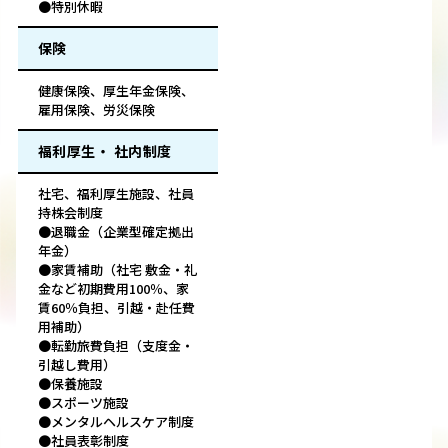
●特別休暇
保険
健康保険、厚生年金保険、
雇用保険、労災保険
福利厚生・ 社内制度
社宅、福利厚生施設、社員
持株会制度
●退職金（企業型確定拠出
年金）
●家賃補助（社宅 敷金・礼
金など初期費用100％、家
賃60％負担、引越・赴任費
用補助）
●転勤旅費負担（支度金・
引越し費用）
●保養施設
●スポーツ施設
●メンタルヘルスケア制度
●社員表彰制度