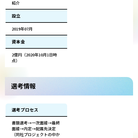
紹介
設立
2019年07月
資本金
2億円（2020年10月1日時
点）
選考情報
選考プロセス
書類選考→一次面接→最終
面接→内定→配属先決定
（同社プロジェクトの中か