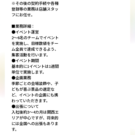
※その後の契約手続や各種
登録等の業務は店舗スタッ
フにお任せ。
■業務詳細：
●イベント運営
2～6名のチームでイベント
を実施し、目標数値をチー
ム全員で達成できるよう、
集客活動を行います。
●イベント期間
基本的に1イベントは1週間
単位で実施します。
●企画業務
季節ごとの会場装飾や、子
どもが喜ぶ景品の選定な
ど、イベントの企画にも携
わっていただきます。
●出張について
入社後約3～4カ月は関西エ
リアが中心ですが、将来的
には全国への出張もありま
す。