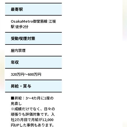
最寄駅
OsakaMetro御堂筋線 江坂
駅 徒歩2分
受動喫煙対策
屋内禁煙
年収
320万円～600万円
昇給・賞与
■昇給：3～4カ月に1度の
見直し
※成績だけでなく、日々の
頑張りも評価対象です。入
社2カ月目で月給が12,000
円UPした事例もあります。