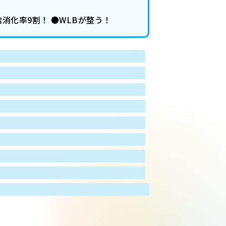
消化率9割！ ●WLBが整う！