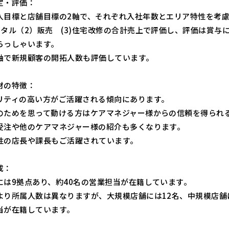
定・評価：
人目標と店舗目標の2軸で、それぞれ入社年数とエリア特性を考
ンタル（2）販売 (3)住宅改修の合計売上で評価し、評価は賞与
らっしゃいます。
軸で新規顧客の開拓人数も評価しています。
材の特徴：
リティの高い方がご活躍される傾向にあります。
のためを思って動ける方はケアマネジャー様からの信頼を得られ
受注や他のケアマネジャー様の紹介も多くなります。
性の店長や課長もご活躍されています。
成：
には9拠点あり、約40名の営業担当が在籍しています。
より所属人数は異なりますが、大規模店舗には12名、中規模店舗に
当が在籍しています。