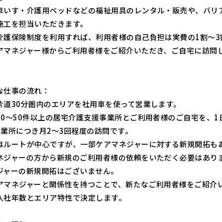
車いす・介護用ベッドなどの福祉用具のレンタル・販売や、バリ
施工を担当いただきます。
介護保険制度を利用すれば、利用者様の自己負担は実費の1割～3
アマネジャー様からご利用者様をご紹介いただき、ご自宅に訪問
な仕事の流れ：
片道30分圏内のエリアを社用車を使って営業します。
30～50件以上の居宅介護支援事業所とご利用者様のご自宅を、1
事業所につき月2～3回程度の訪問です。
はルートが中心ですが、一部ケアマネジャーに対する新規開拓も
ネジャーの方から新規のご利用者様の依頼をいただく必要はあり
ジャーの新規開拓はございません。
アマネジャーと関係性を持つことで、新たなご利用者様をご紹介
入社年数とエリア特性で決定します。