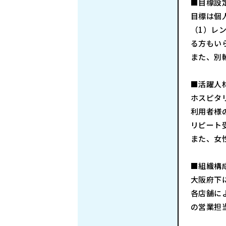
■目標設
目標は個
（1）レ
る方もい
また、別
■活躍人
ホスピタ
利用者様
リピート
また、女
■組織構
大阪府下
各店舗に
の営業担