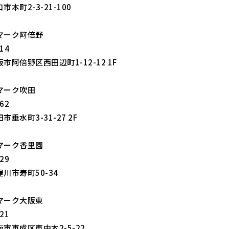
本町2-3-21-100
マーク阿倍野
14
市阿倍野区西田辺町1-12-12 1F
マーク吹田
62
垂水町3-31-27 2F
マーク香里園
29
川市寿町50-34
マーク大阪東
21
市東成区東中本2-5-22