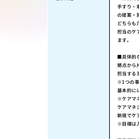
手すり・
の提案・
どちらも
担当のケ
ます。
■具体的
拠点から
担当する
※1つの
基本的に
※ケアマ
ケアマネ
新規でケ
※目標は