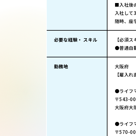
■入社後
入社して
随時、座
必要な経験・ スキル
【必須ス
●普通自
勤務地
大阪府
【雇入れ
●ライフ
〒543-00
大阪府大阪
●ライフ
〒570-00