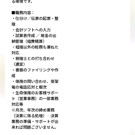
る環境です。
■職務内容：
・仕分け／伝票の起票・整
理
・会計ソフトへの入力
・試算表作成 ／ 現金の出
納管理（経費精算）
・経理以外の総務も兼ねた
対応
・税理士との打ち合わせ
（適宜）
・書類のファイリングや作
成
・保険の問い合わせ、受架
電の電話応対と取次
・生命保険のお客様サポー
ト（営業事務）の一部業務
対応等
※月次、年次の締め業務
（決算に係る処理）…決算
業務の準備・サポートが出
来れば問題ございません。