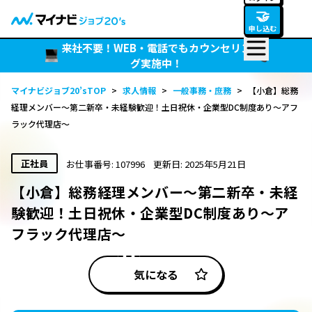
🤝
申し込む
来社不要！WEB・電話でもカウンセリン
グ実施中！
マイナビジョブ20’sTOP
>
求人情報
>
一般事務・庶務
>
【小倉】総務
経理メンバー～第二新卒・未経験歓迎！土日祝休・企業型DC制度あり～アフ
ラック代理店～
正社員
お仕事番号: 107996
更新日: 2025年5月21日
【小倉】総務経理メンバー～第二新卒・未経
験歓迎！土日祝休・企業型DC制度あり～ア
フラック代理店～
気になる