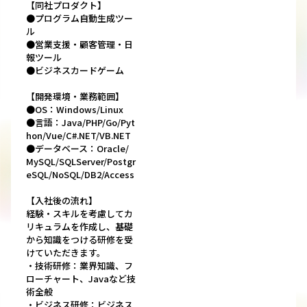
【同社プロダクト】
●プログラム自動生成ツー
ル
●営業支援・顧客管理・日
報ツール
●ビジネスカードゲーム
【開発環境・業務範囲】
●OS：Windows/Linux
●言語：Java/PHP/Go/Pyt
hon/Vue/C#.NET/VB.NET
●データベース：Oracle/
MySQL/SQLServer/Postgr
eSQL/NoSQL/DB2/Access
【入社後の流れ】
経験・スキルを考慮してカ
リキュラムを作成し、基礎
から知識をつける研修を受
けていただきます。
・技術研修：業界知識、フ
ローチャート、Javaなど技
術全般
・ビジネス研修：ビジネス