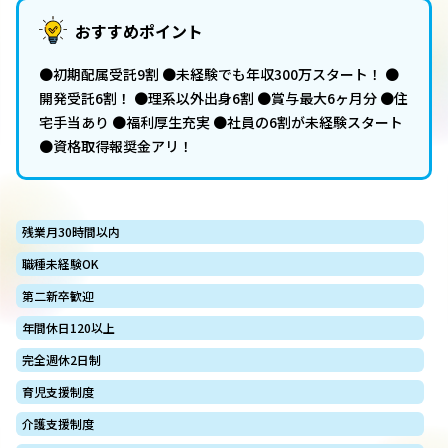
おすすめポイント
●初期配属受託9割 ●未経験でも年収300万スタート！ ●
開発受託6割！ ●理系以外出身6割 ●賞与最大6ヶ月分 ●住
宅手当あり ●福利厚生充実 ●社員の6割が未経験スタート
●資格取得報奨金アリ！
残業月30時間以内
職種未経験OK
第二新卒歓迎
年間休日120以上
完全週休2日制
育児支援制度
介護支援制度