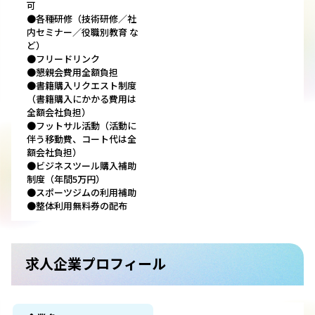
可
●各種研修（技術研修／社
内セミナー／役職別教育 な
ど）
●フリードリンク
●懇親会費用全額負担
●書籍購入リクエスト制度
（書籍購入にかかる費用は
全額会社負担）
●フットサル活動（活動に
伴う移動費、コート代は全
額会社負担）
●ビジネスツール購入補助
制度（年間5万円）
●スポーツジムの利用補助
●整体利用無料券の配布
求人企業プロフィール