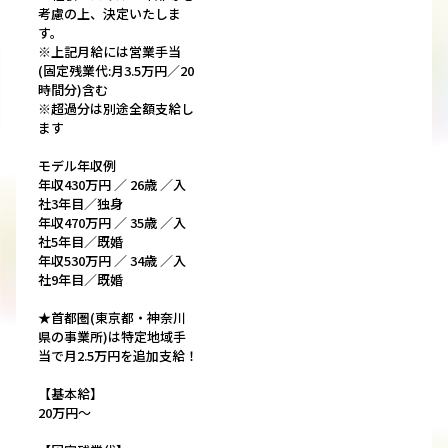
考慮の上、決定いたしま
す。
※上記月給には営業手当
(固定残業代:月3.5万円／20
時間分)含む
※超過分は別途全額支給し
ます
モデル年収例
年収430万円 ／ 26歳 ／入
社3年目／独身
年収470万円 ／ 35歳 ／入
社5年目／既婚
年収530万円 ／ 34歳 ／入
社9年目／既婚
★首都圏(東京都・神奈川
県の事業所)は特定地域手
当で月2.5万円を追加支給！
【基本給】
20万円～