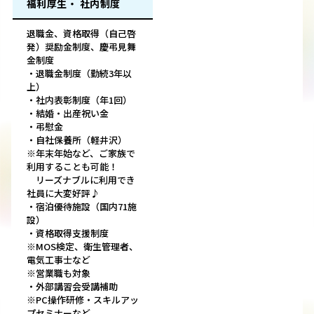
福利厚生・ 社内制度
退職金、資格取得（自己啓
発）奨励金制度、慶弔見舞
金制度
・退職金制度（勤続3年以
上）
・社内表彰制度（年1回）
・結婚・出産祝い金
・弔慰金
・自社保養所（軽井沢）
※年末年始など、ご家族で
利用することも可能！
リーズナブルに利用でき
社員に大変好評♪
・宿泊優待施設（国内71施
設）
・資格取得支援制度
※MOS検定、衛生管理者、
電気工事士など
※営業職も対象
・外部講習会受講補助
※PC操作研修・スキルアッ
プセミナーなど