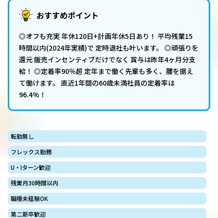
おすすめポイント
◎オフも充実 年休120日+計画年休5日あり！ 平均残業15
時間以内(2024年実績)で 定時退社も叶います。 ◎頑張りを
還元 販売インセンティブだけでなく 賞与は昨年4ヶ月分支
給！ ◎定着率90％超 定年まで働く先輩も多く、腰を据え
て働けます。 直近1年間の60歳未満社員の定着率は
96.4%！
転勤無し
フレックス勤務
U・Iターン歓迎
残業月30時間以内
職種未経験OK
第二新卒歓迎