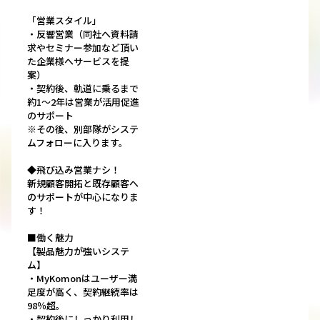
「営業スタイル」
・反響営業（同社へ資料請
求やセミナー参加など頂い
た企業様へサービスを提
案）
・契約後、軌道に乗るまで
約1～2年は営業が活用促進
のサポート
※その後、別部隊がシステ
ムフォローに入ります。
◆飛び込み営業ナシ！
新規顧客開拓と既存顧客へ
のサポートが中心になりま
す！
■働く魅力
【製品魅力が強いシステ
ム】
・MyKomonはユーザー満
足度が高く、契約継続率は
98％超。
・契約後にしっかり利用し