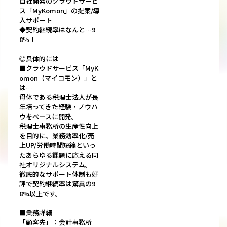
自社開発のクラウドサービ
ス「MyKomon」の提案/導
入サポート
◆契約継続率はなんと…9
8％！
◎具体的には
■クラウドサービス「MyK
omon（マイコモン）」と
は…
母体である税理士法人が長
年培ってきた経験・ノウハ
ウをベースに開発。
税理士事務所の生産性向上
を目的に、業務効率化/売
上UP/労働時間短縮といっ
たあらゆる課題に応える同
社オリジナルシステム。
徹底的なサポート体制も好
評で契約継続率は驚異の9
8%以上です。
■業務詳細
「顧客先」：会計事務所