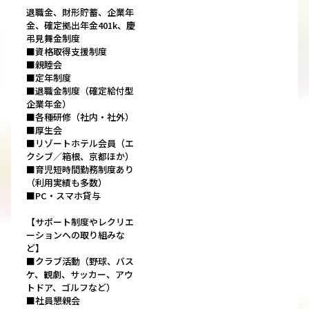
退職金、財形貯蓄、企業年
金、確定拠出年金401k、慶
弔見舞金制度
■資格取得支援制度
■親睦会
■定年制度
■退職金制度（確定給付型
企業年金）
■各種研修（社内・社外）
■厚生会
■リゾートホテル会員（エ
クシブ／箱根、京都ほか）
■育児短時間勤務制度あり
（利用実績も多数）
■PC・スマホ貸与
【サポート制度やレクリエ
ーションへの取り組みな
ど】
■クラブ活動（野球、バス
ケ、観劇、サッカー、アウ
トドア、ゴルフなど）
■社員懇親会