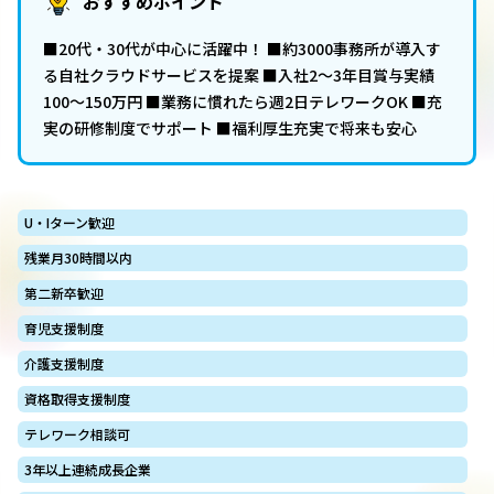
おすすめポイント
■20代・30代が中心に活躍中！ ■約3000事務所が導入す
る自社クラウドサービスを提案 ■入社2～3年目賞与実績
100～150万円 ■業務に慣れたら週2日テレワークOK ■充
実の研修制度でサポート ■福利厚生充実で将来も安心
U・Iターン歓迎
残業月30時間以内
第二新卒歓迎
育児支援制度
介護支援制度
資格取得支援制度
テレワーク相談可
3年以上連続成長企業