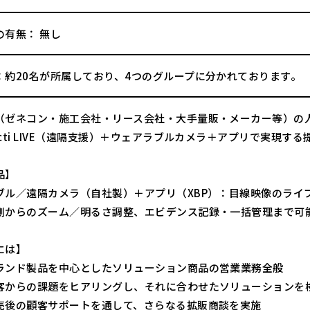
の有無： 無し
：約20名が所属しており、4つのグループに分かれております。
（ゼネコン・施工会社・リース会社・大手量販・メーカー等）の
cti LIVE（遠隔支援）＋ウェアラブルカメラ＋アプリで実現する
品】
ブル／遠隔カメラ（自社製）＋アプリ（XBP）：目線映像のライ
側からのズーム／明るさ調整、エビデンス記録・一括管理まで可
には】
ランド製品を中心としたソリューション商品の営業業務全般
客からの課題をヒアリングし、それに合わせたソリューションを
売後の顧客サポートを通して、さらなる拡販商談を実施