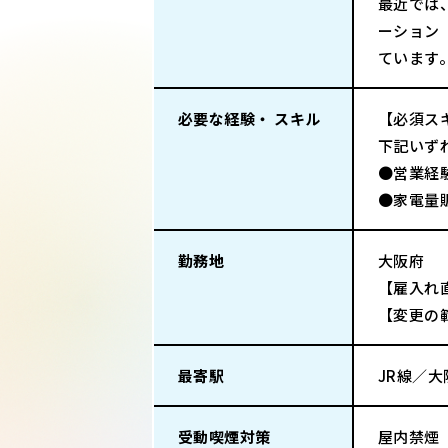
最近では
ーション
ています
必要な経験・ スキル
【必須ス
下記いず
●営業経
●家電量
勤務地
大阪府
【雇入れ
【変更の
最寄駅
JR線／大
受動喫煙対策
屋内禁煙