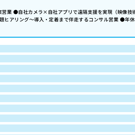
案営業 ●自社カメラ×自社アプリで遠隔支援を実現（映像技
題ヒアリング〜導入・定着まで伴走するコンサル営業 ●年休1