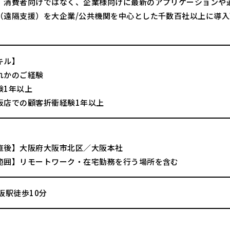
、消費者向けではなく、企業様向けに最新のアプリケーションや
（遠隔支援）を大企業/公共機関を中心とした千数百社以上に導
。
キル】
れかのご経験
験1年以上
販店での顧客折衝経験1年以上
直後】大阪府大阪市北区／大阪本社
範囲】リモートワーク・在宅勤務を行う場所を含む
阪駅徒歩10分