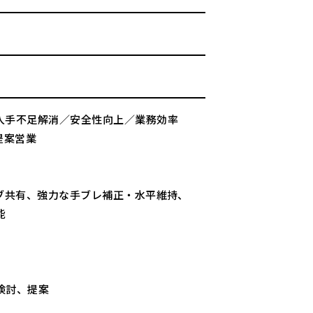
人手不足解消／安全性向上／業務効率
提案営業
ブ共有、強力な手ブレ補正・水平維持、
能
検討、提案