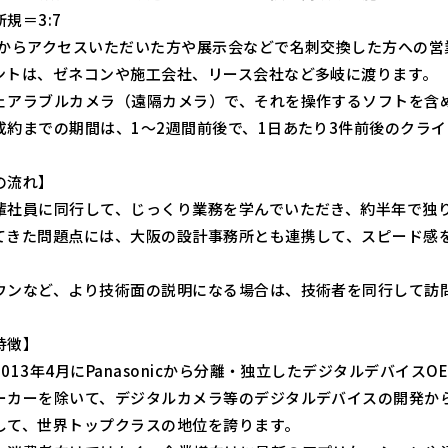
規＝3:7
Pからアクセスいただいた方や展示会などで名刺交換した方への営
ントは、ゼネコンや施工会社、リース会社など多岐に渡ります。
ェアラブルカメラ（遠隔カメラ）で、それを操作するソフトを含
成約までの期間は、1～2週間前後で、1日あたり3件前後のクラ
の流れ】
輩社員に同行して、じっくり業務を学んでいただき、約半年で独
てきた問題点には、大阪の設計事務所とも連携して、スピード感を
ウンなど、より技術面の説明になる場合は、技術者を同行して訪
特徴】
013年4月にPanasonicから分離・独立したデジタルデバイ
ーカーを除いて、デジタルカメラ等のデジタルデバイスの開発か
して、世界トップクラスの地位を誇ります。