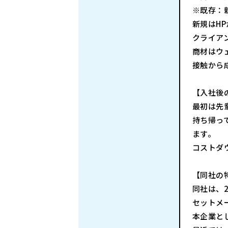
※既存：新
新規はH
クライア
商材はウ
接触から
【入社後
最初は先
持ち帰っ
ます。
コストダ
【同社の
同社は、2
セットメ
本企業と