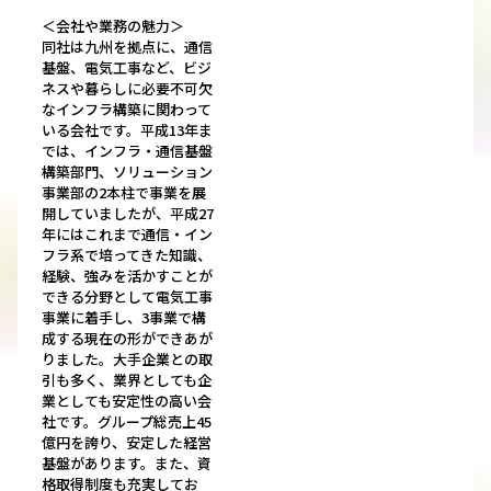
＜会社や業務の魅力＞
同社は九州を拠点に、通信
基盤、電気工事など、ビジ
ネスや暮らしに必要不可欠
なインフラ構築に関わって
いる会社です。平成13年ま
では、インフラ・通信基盤
構築部門、ソリューション
事業部の2本柱で事業を展
開していましたが、平成27
年にはこれまで通信・イン
フラ系で培ってきた知識、
経験、強みを活かすことが
できる分野として電気工事
事業に着手し、3事業で構
成する現在の形ができあが
りました。大手企業との取
引も多く、業界としても企
業としても安定性の高い会
社です。グループ総売上45
億円を誇り、安定した経営
基盤があります。また、資
格取得制度も充実してお