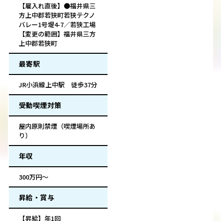
【雇入れ直後】●福井県三
方上中郡若狭町若狭テクノ
バレー1号堤4-7／若狭工場
【変更の範囲】福井県三方
上中郡若狭町
最寄駅
JR小浜線上中駅 徒歩37分
受動喫煙対策
屋内原則禁煙（喫煙場所あ
り）
年収
300万円～
昇給・賞与
【昇給】年1回