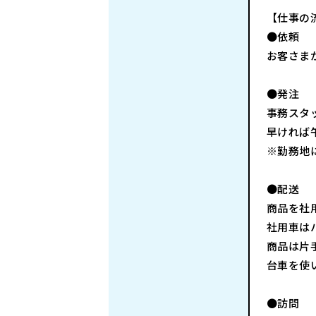
【仕事の
●依頼
お客さま
●発注
事務スタ
早ければ
※勤務地
●配送
商品を社
社用車は
商品は片
台車を使
●訪問