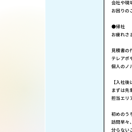
会社や現
お困りの
●帰社
お疲れさ
見積書の
テレアポ
個人のノ
【入社後
まずは先
担当エリ
初めのう
訪問早々
分らない