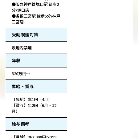
●阪急神戸線塚口駅 徒歩2
分/塚口店
●各線三宮駅 徒歩5分/神戸
三宮店
受動喫煙対策
敷地内禁煙
年収
320万円～
昇給・賞与
【昇給】年1回（4月）
【賞与】年2回（6月・12
月）
給与備考
【月給】267,000円〜299，