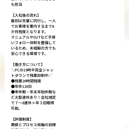
も担当
【入社後の流れ】
最初は先輩に同行し、一人
でお客様を案内するまで6
か月程度となります。
マニュアルやOJTなど手厚
いフォロー体制を整備して
いるため、未経験の方でも
安心できる環境です。
【働き方について】
＼PCの19時半完全シャッ
トダウンで残業抑制中／
●残業20時間程度
●年休120日
●季休暇・年末年始休暇な
ど大型連休あり！会社規定
で７～8連休×年３回取得
可能。
【評価制度】
業績とプロセス両軸の目標