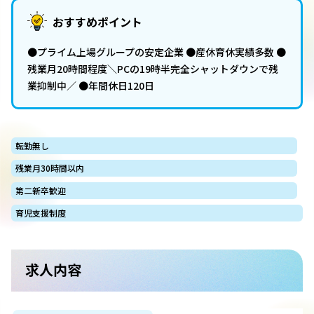
おすすめポイント
●プライム上場グループの安定企業 ●産休育休実績多数 ●
残業月20時間程度＼PCの19時半完全シャットダウンで残
業抑制中／ ●年間休日120日
転勤無し
残業月30時間以内
第二新卒歓迎
育児支援制度
求人内容