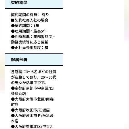
契約期間
契約期間の有無： 有り
■契約社員入社の場合
●契約期間：1年
●雇用期間：最長5年
●判断基準：業務習熟度・
勤務実績等に応じ更新
●正社員登用制度：有
配属部署
各店舗に3～5名ほどの社員
が在籍しており、20～30代
の男女が活躍中です。
●京都府京都市中京区/四
条烏丸店
●大阪府大阪市北区/南森
町店
●大阪府吹田市/江坂店
●大阪府茨木市Ｆ/阪急茨
木店
●大阪府堺市北区/中百舌