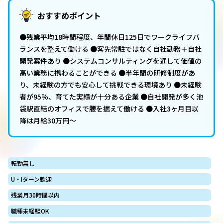
おすすめポイント
●残業平均18時間程度、年間休日125日でワークライフバ
ランスを整えて働ける ●客先常駐ではなく自社勤務＋自社
開発案件あり ●システムコンサルティングを通して価値の
高い業務に携わることができる ●半年間の研修制度があ
り、未経験の方でも安心して挑戦できる環境あり ●未経験
者が95％、育てた実績が十分ある企業 ●自社開発が多く池
袋駅直結のオフィスで腰を据えて働ける ●入社3ヶ月目以
降は月給30万円～
転勤無し
U・Iターン歓迎
残業月30時間以内
職種未経験OK