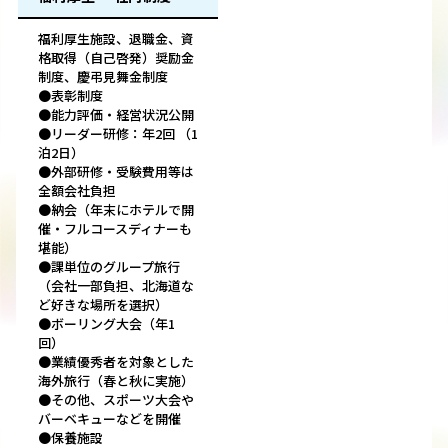
福利厚生施設、退職金、資
格取得（自己啓発）奨励金
制度、慶弔見舞金制度
●表彰制度
●能力評価・経営状況公開
●リーダー研修：年2回 （1
泊2日）
●外部研修・受験費用等は
全額会社負担
●納会（年末にホテルで開
催・フルコースディナーも
堪能）
●課単位のグループ旅行
（会社一部負担、北海道な
ど好きな場所を選択）
●ボーリング大会（年1
回）
●業績優秀者を対象とした
海外旅行（春と秋に実施）
●その他、スポーツ大会や
バーベキューなどを開催
●保養施設