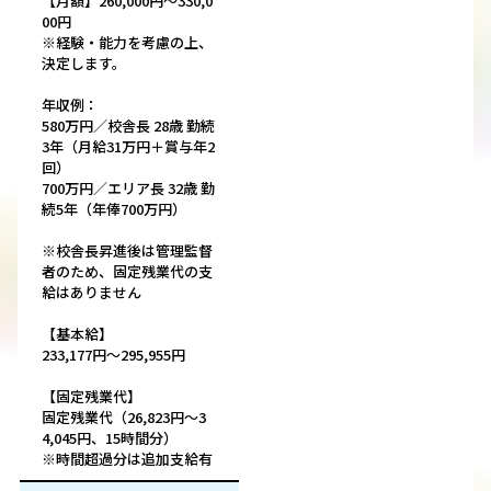
【月額】260,000円～330,0
00円
※経験・能力を考慮の上、
決定します。
年収例：
580万円／校舎長 28歳 勤続
3年（月給31万円＋賞与年2
回）
700万円／エリア長 32歳 勤
続5年（年俸700万円）
※校舎長昇進後は管理監督
者のため、固定残業代の支
給はありません
【基本給】
233,177円～295,955円
【固定残業代】
固定残業代（26,823円～3
4,045円、15時間分）
※時間超過分は追加支給有