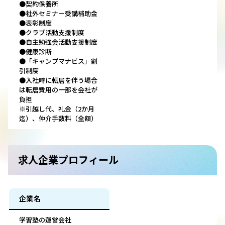
●契約保養所
●社外セミナー受講補助金
●表彰制度
●クラブ活動支援制度
●自主勉強会活動支援制度
●健康診断
●「キャンプマナビス」割
引制度
●入社時に転居を伴う場合
は転居費用の一部を会社が
負担
※引越し代、礼金（2か月
迄）、仲介手数料（全額）
求人企業プロフィール
企業名
学習塾の運営会社