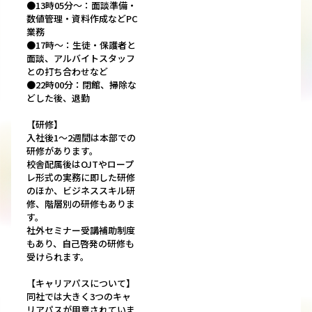
●13時05分〜：面談準備・
数値管理・資料作成などPC
業務
●17時〜：生徒・保護者と
面談、アルバイトスタッフ
との打ち合わせなど
●22時00分：閉館、掃除な
どした後、退勤
【研修】
入社後1～2週間は本部での
研修があります。
校舎配属後はOJTやロープ
レ形式の実務に即した研修
のほか、ビジネススキル研
修、階層別の研修もありま
す。
社外セミナー受講補助制度
もあり、自己啓発の研修も
受けられます。
【キャリアパスについて】
同社では大きく3つのキャ
リアパスが用意されていま