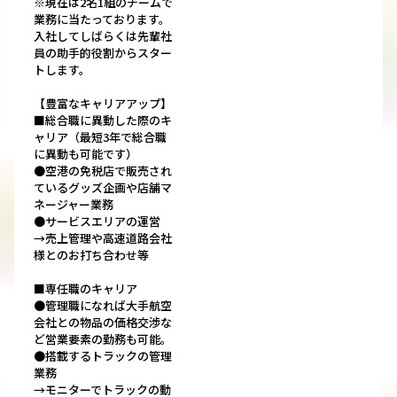
※現在は2名1組のチームで
業務に当たっております。
入社してしばらくは先輩社
員の助手的役割からスター
トします。
【豊富なキャリアアップ】
■総合職に異動した際のキ
ャリア（最短3年で総合職
に異動も可能です）
●空港の免税店で販売され
ているグッズ企画や店舗マ
ネージャー業務
●サービスエリアの運営
→売上管理や高速道路会社
様とのお打ち合わせ等
■専任職のキャリア
●管理職になれば大手航空
会社との物品の価格交渉な
ど営業要素の勤務も可能。
●搭載するトラックの管理
業務
→モニターでトラックの動