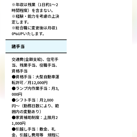
※年収は残業（1日約1〜2
時間程度）を含まない。
※経験・能力を考慮の上決
定します。
※総合職に変更後は月収1
0%UPいたします。
諸手当
交通費(全額支給)、住宅手
当、残業手当、役職手当、
資格手当
●資格手当：大型自動車運
転許可／月12,000円
●ランプ内作業手当：月3,
000円
●シフト手当：月2,000
円〜（勤務日数により、範
囲内の変動あり）
●家賃補助制度：上限月2
1,000円
●引越し手当：敷金、礼
金、引越し費用等 規程に