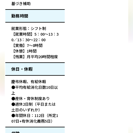
基づき補助
勤務時間
就業形態：シフト制
【就業時間】5：00〜13：3
0／13：30〜22：00
【実働】7～8時間
【休憩】1時間
【残業】月平均20時間程度
休日・休暇
慶弔休暇、有給休暇
●平均有給消化日数10日以
上
●産休・育休制度あり
●週休2日制（平日または
土日のいずれか）
●年間休日：112日（所定1
07日+有休消化義務5日）