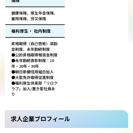
保険
健康保険、厚生年金保険、
雇用保険、労災保険
福利厚生・ 社内制度
資格取得（自己啓発）奨励
金制度、永年勤続制度
●公的資格取得報奨金制度
●永年勤続表彰制度：10
年・20年・30年
●朝日新聞信用組合加入
●大型免許取得促進制度
●福利厚生倶楽部「リロク
ラブ」加入/置き型社食あ
り
求人企業プロフィール