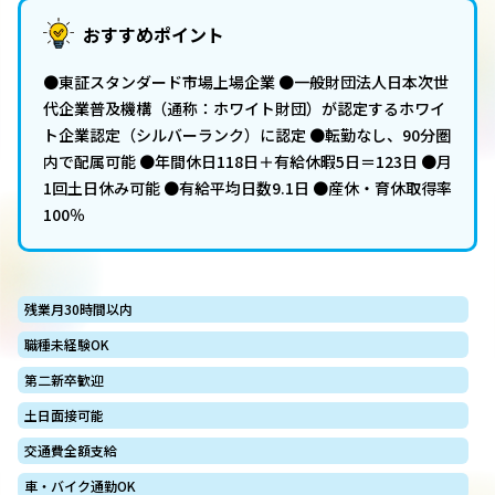
おすすめポイント
●東証スタンダード市場上場企業 ●一般財団法人日本次世
代企業普及機構（通称：ホワイト財団）が認定するホワイ
ト企業認定（シルバーランク）に認定 ●転勤なし、90分圏
内で配属可能 ●年間休日118日＋有給休暇5日＝123日 ●月
1回土日休み可能 ●有給平均日数9.1日 ●産休・育休取得率
100％
残業月30時間以内
職種未経験OK
第二新卒歓迎
土日面接可能
交通費全額支給
車・バイク通勤OK