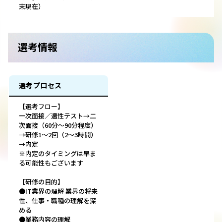
末現在）
選考情報
選考プロセス
【選考フロー】
一次面接／適性テスト→二
次面接（60分〜90分程度）
→研修1～2回（2〜3時間）
→内定
※内定のタイミングは早ま
る可能性もございます
【研修の目的】
●IT業界の理解 業界の将来
性、仕事・職種の理解を深
める
●業務内容の理解