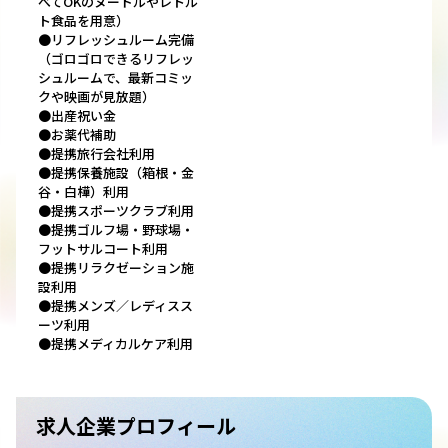
べてOKのヌードルやレトル
ト食品を用意）
●リフレッシュルーム完備
（ゴロゴロできるリフレッ
シュルームで、最新コミッ
クや映画が見放題）
●出産祝い金
●お薬代補助
●提携旅行会社利用
●提携保養施設（箱根・金
谷・白樺）利用
●提携スポーツクラブ利用
●提携ゴルフ場・野球場・
フットサルコート利用
●提携リラクゼーション施
設利用
●提携メンズ／レディスス
ーツ利用
●提携メディカルケア利用
求人企業プロフィール