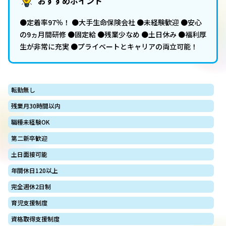
おすすめポイント
●定着率97％！ ●大手生命保険会社 ●未経験歓迎 ●安心
の9ヵ月間研修 ●固定給 ●残業少なめ ●土日休み ●福利厚
生が非常に充実 ●プライベートとキャリアの両立可能！
転勤無し
残業月30時間以内
職種未経験OK
第二新卒歓迎
土日面接可能
年間休日120以上
完全週休2日制
育児支援制度
資格取得支援制度