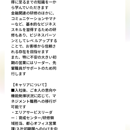
得に至るまでの知識を一か
ら学んでいただきます
金融関連の研修のほかに、
コミュニケーションやマナ
ーなど、基本的なビジネス
スキルを習得するための研
修もあり、ビジネスパーソ
ンとしてレベ ルアップする
ことで、お客様から信頼さ
れる存在を目指せます
また、特に不安の大きい初
期の営業にはリーダー、先
輩職員がサポートのため同
行します
【キャリアについて】
■入社後、ご本人の意向や
機能発揮状況に応じて、マ
ネジメント職務への移行が
可能です
・エリアサービスリーダ
ー：育成センター/研修領
域担当、都心オフィス営業
課/入社初期層へのOJTを中