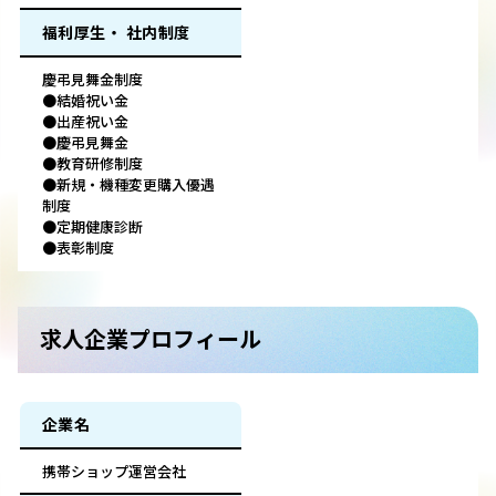
福利厚生・ 社内制度
慶弔見舞金制度
●結婚祝い金
●出産祝い金
●慶弔見舞金
●教育研修制度
●新規・機種変更購入優遇
制度
●定期健康診断
●表彰制度
求人企業プロフィール
企業名
携帯ショップ運営会社