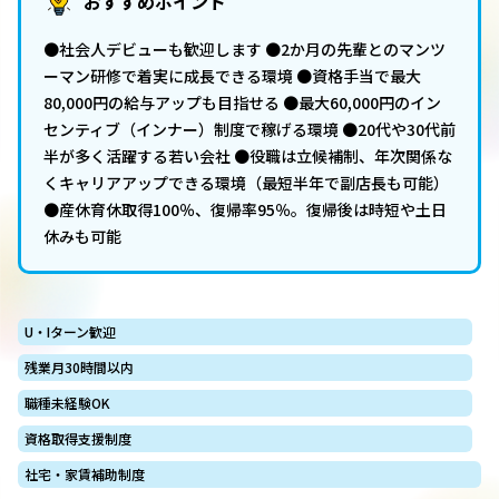
おすすめポイント
●社会人デビューも歓迎します ●2か月の先輩とのマンツ
ーマン研修で着実に成長できる環境 ●資格手当で最大
80,000円の給与アップも目指せる ●最大60,000円のイン
センティブ（インナー）制度で稼げる環境 ●20代や30代前
半が多く活躍する若い会社 ●役職は立候補制、年次関係な
くキャリアアップできる環境（最短半年で副店長も可能）
●産休育休取得100％、復帰率95％。復帰後は時短や土日
休みも可能
U・Iターン歓迎
残業月30時間以内
職種未経験OK
資格取得支援制度
社宅・家賃補助制度