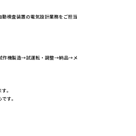
自動検査装置の電気設計業務をご担当
試作機製造→試運転・調整→納品→メ
ます。
心です。