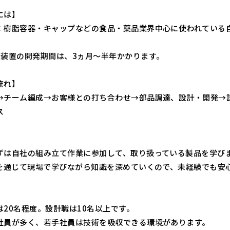
には】
：樹脂容器・キャップなどの食品・薬品業界中心に使われている
。
査装置の開発期間は、3ヵ月～半年かかります。
流れ】
→チーム編成→お客様との打ち合わせ→部品調達、設計・開発→
ス
ずは自社の組み立て作業に参加して、取り扱っている製品を学び
修を通じて現場で学びながら知識を深めていくので、未経験でも安
は20名程度。設計職は10名以上です。
社員が多く、若手社員は技術を吸収できる環境があります。