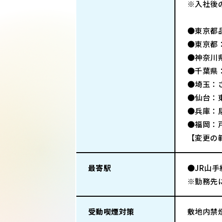
※入社後
●東京都品
●東京都
●神奈川
●千葉県
●埼玉：
●仙台：
●兵庫：
●福岡：
【変更の
最寄駅
●JR山手
※勤務先
受動喫煙対策
敷地内禁