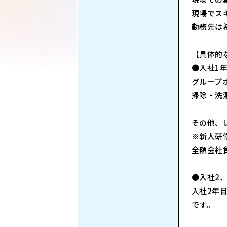
現場でス
勤務先は
【具体的
●入社1
グループ
掃除・洗
その他、
※新人研
全額会社
●入社2
入社2年
です。