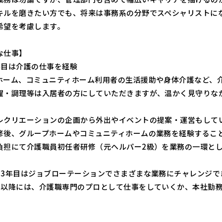
キルを磨きたい方でも、将来は事務系の分野でスペシャリストに
希望を考慮します。
な仕事】
年目は介護の仕事を経験
ホーム、コミュニティホーム利用者の生活援助や身体介護など、
濯・調理等は入居者の方にしていただきますが、温かく見守りな
レクリエーションの企画から外出やイベントの提案・運営もして
修後、グループホームやコミュニティホームの業務を経験するこ
負担にて介護職員初任者研修（元ヘルパー2級）を業務の一環と
、3年目はジョブローテーションでさまざまな業務にチャレンジで
目以降には、介護職専門のプロとして仕事をしていくか、本社勤