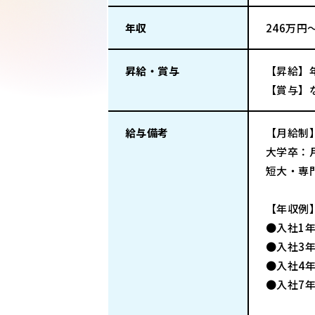
年収
246万円
昇給・賞与
【昇給】
【賞与】
給与備考
【月給制
大学卒：月
短大・専門
【年収例
●入社1年目
●入社3年目
●入社4年
●入社7年