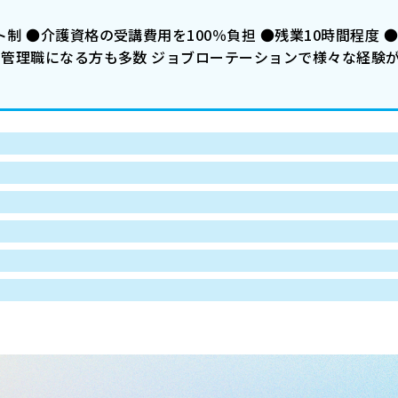
制 ●介護資格の受講費用を100％負担 ●残業10時間程度 ●
で管理職になる方も多数 ジョブローテーションで様々な経験