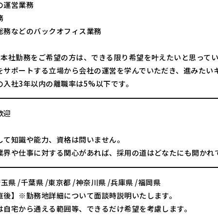
の運営業務
務
総務などのバックオフィス業務
降本社勤務をご希望の方は、できる限り希望を叶えたいと思って
をサポートする立場から会社の運営を学んでいただき、進みたい
の入社3年以内の離職率は5%以下です。
歓迎
して知識や能力、資格は問いません。
業界や仕事に対する関心があれば、採用の道はどなたにも開かれ
埼玉県 /千葉県 /東京都 /神奈川県 /兵庫県 /福岡県
直後】※勤務地詳細について面談時説明いたします。
は自宅から通える範囲等、できるだけ希望を考慮します。