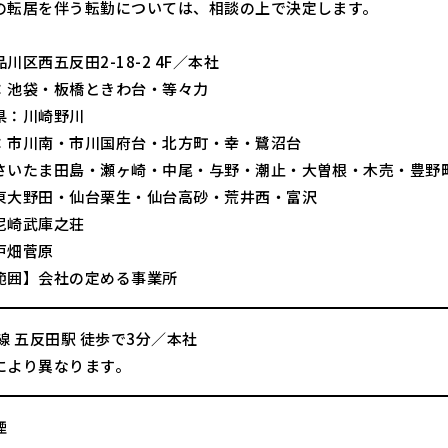
の転居を伴う転勤については、相談の上で決定します。
川区西五反田2-18-2 4F／本社
：池袋・板橋ときわ台・等々力
県：川崎野川
：市川南・市川国府台・北方町・幸・鷺沼台
さいたま田島・瀬ヶ崎・中尾・与野・潮止・大曽根・木売・豊野
東大野田・仙台栗生・仙台高砂・荒井西・富沢
尼崎武庫之荘
戸畑菅原
範囲】会社の定める事業所
線 五反田駅 徒歩で3分／本社
により異なります。
煙