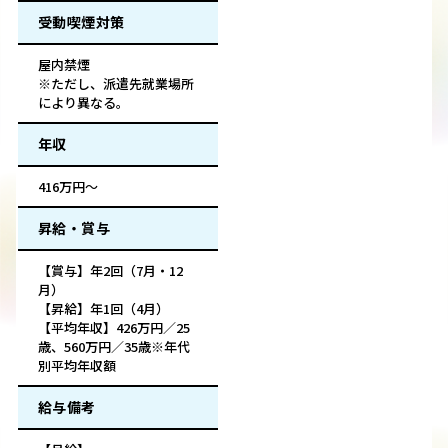
受動喫煙対策
屋内禁煙
※ただし、派遣先就業場所
により異なる。
年収
416万円～
昇給・賞与
【賞与】年2回（7月・12
月）
【昇給】年1回（4月）
【平均年収】426万円／25
歳、560万円／35歳※年代
別平均年収額
給与備考