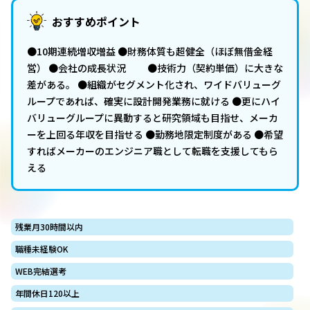
おすすめポイント
●10期連続増収増益 ●財務体質も超健全（ほぼ無借金経
営） ●会社の成長状況 ●技術力（契約単価）に大きな
差がある。 ●組織がセグメント化され、ワイドバリューグ
ループであれば、確実に設計開発業務に就ける ●更にハイ
バリューグループに異動すると研究領域も目指せ、メーカ
ーを上回る年収を目指せる ●勤務地限定制度がある ●希望
すればメーカーのエンジニア職として転職を支援してもら
える
残業月30時間以内
職種未経験OK
WEB完結選考
年間休日120以上