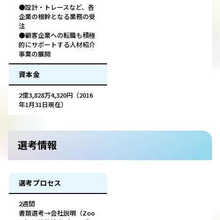
●設計・トレースなど、各
企業の根幹となる業務の受
注
●顧客企業への転職も積極
的にサポートする人材紹介
事業の展開
資本金
2億3,828万4,320円（2016
年1月31日現在）
選考情報
選考プロセス
2週間
書類選考→会社説明（Zoo