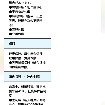
場合があります。
●有給休暇：初年度10日
●半日有給休暇
●特別休暇（慶弔、出産、
災害、運転免許の更新時
等）
●育児休暇
●介護休暇
保険
健康保険、厚生年金保険、
雇用保険、労災保険
●災害補償保険（総合福祉
団体定期保険）
福利厚生・ 社内制度
退職金、財形貯蓄、確定拠
出年金401k、社員持株会制
度
●寮制度（新入社員研修時
あり、転居を伴う移動時は