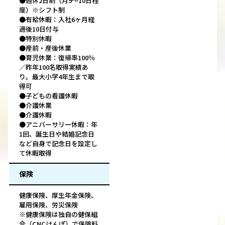
●週休2日制（月9〜10日程
度）※シフト制
●有給休暇：入社6ヶ月経
過後10日付与
●特別休暇
●産前・産後休業
●育児休業：復帰率100％
／昨年100名取得実績あ
り。最大小学4年生まで取
得可
●子どもの看護休暇
●介護休業
●介護休暇
●アニバーサリー休暇：年
1回、誕生日や結婚記念日
など自身で記念日を設定し
て休暇取得
保険
健康保険、厚生年金保険、
雇用保険、労災保険
※健康保険は独自の健保組
合（CNCけんぽ）で保険料