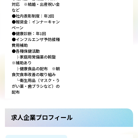
対応 ※結婚・出産祝い金
など
●社内表彰制度：年2回
●報奨金：インナーキャン
ペーン
●健康診断：年1回
●インフルエンザ予防接種
費用補助
●各種保健活動
├家庭用常備薬の斡旋
※補助あり
├健康食品の配布 ※朝
食欠食率改善の取り組み
└衛生用品（マスク・う
がい薬・歯ブラシなど）の
配布
求人企業プロフィール