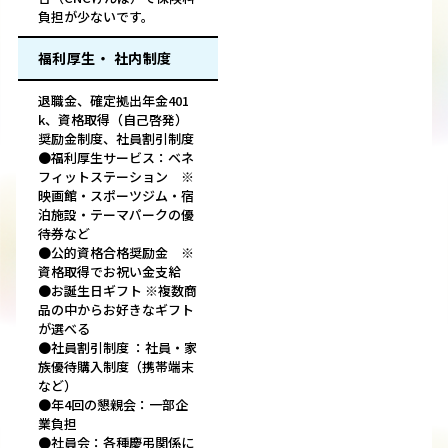
負担が少ないです。
福利厚生・ 社内制度
退職金、確定拠出年金401
k、資格取得（自己啓発）
奨励金制度、社員割引制度
●福利厚生サービス：ベネ
フィットステーション ※
映画館・スポーツジム・宿
泊施設・テーマパークの優
待券など
●公的資格合格奨励金 ※
資格取得でお祝い金支給
●お誕生日ギフト ※複数商
品の中からお好きなギフト
が選べる
●社員割引制度 ：社員・家
族優待購入制度（携帯端末
など）
●年4回の懇親会：一部企
業負担
●社員会：各種慶弔関係に