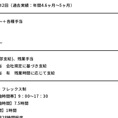
年2回（過去実績：年間4.6ヶ月～5ヶ月）
円～＋各種手当
】
～
一部支給)、残業手当
当 会社規定に基づき支給
当 有 残業時間に応じて支給
：フレックス制
時間帯】9：00～17：30
時間】7.5時間
間】1時間
月28時間程度