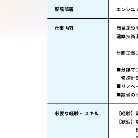
配属部署
エンジニ
仕事内容
商業施設
建築技術
計画工事
■分譲マ
修繕計
■リノベ
■設備の
必要な経験・ スキル
【経験】
【歓迎】
建築士