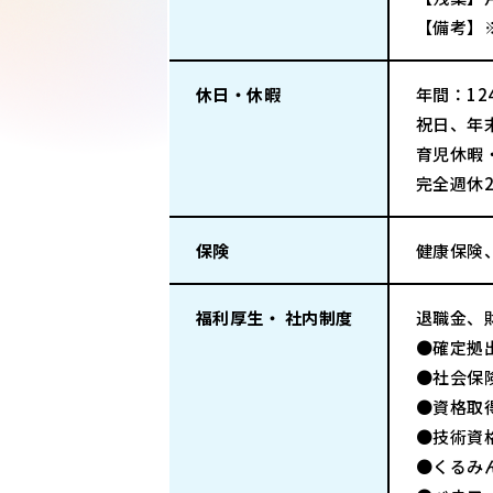
【備考】
休日・休暇
年間：124
祝日、年
育児休暇
完全週休
保険
健康保険
福利厚生・ 社内制度
退職金、
●確定拠
●社会保
●資格取
●技術資
●くるみ