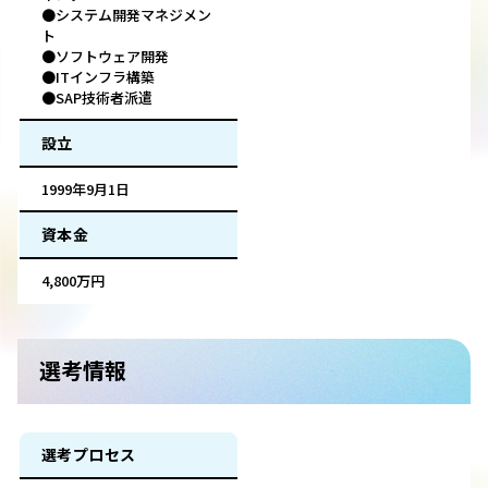
●システム開発マネジメン
ト
●ソフトウェア開発
●ITインフラ構築
●SAP技術者派遣
設立
1999年9月1日
資本金
4,800万円
選考情報
選考プロセス