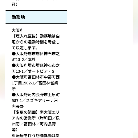
可）
勤務地
大阪府
【雇入れ直後】勤務地は自
宅からの通勤時間を考慮し
て決定します。
●大阪府堺市堺区神石市之
町13-2／本社
●大阪府堺市堺区神石市之
町13-1／オートピア・S
●大阪府富田林市中野町西
1丁目1502-1／富田林営業
所
●大阪府河内長野市上原町
587-1／スズキアリーナ河
内長野
【変更の範囲】南大阪エリ
ア内の営業所（岸和田／泉
州南／富田林／河内長野
等）
※転居を伴う店舗異動はあ