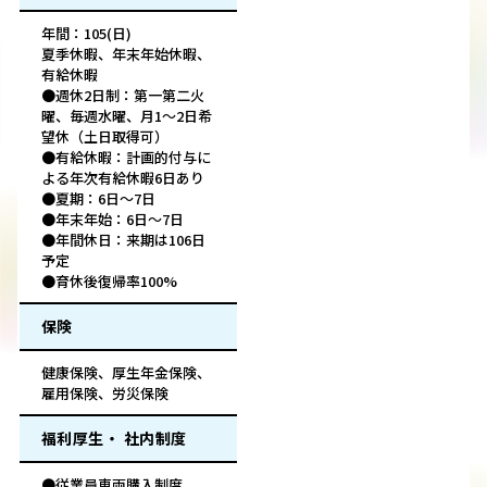
年間：105(日)
夏季休暇、年末年始休暇、
有給休暇
●週休2日制：第一第二火
曜、毎週水曜、月1～2日希
望休（土日取得可）
●有給休暇：計画的付与に
よる年次有給休暇6日あり
●夏期：6日～7日
●年末年始：6日～7日
●年間休日：来期は106日
予定
●育休後復帰率100%
保険
健康保険、厚生年金保険、
雇用保険、労災保険
福利厚生・ 社内制度
●従業員車両購入制度