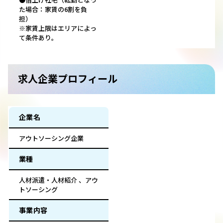
た場合：家賃の6割を負
担）
※家賃上限はエリアによっ
て条件あり。
求人企業プロフィール
企業名
アウトソーシング企業
業種
人材派遣・人材紹介 、アウ
トソーシング
事業内容