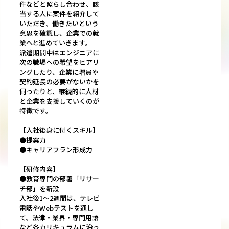
件などと照らし合わせ、該
当する人に案件を紹介して
いただき、働きたいという
意思を確認し、企業での就
業へと進めていきます。
派遣期間中はエンジニアに
次の職場への希望をヒアリ
ングしたり、企業に増員や
契約延長の必要がないかを
伺ったりと、継続的に人材
と企業を支援していくのが
特徴です。
【入社後身に付くスキル】
●提案力
●キャリアプラン形成力
【研修内容】
●教育専門の部署「リサー
チ部」を新設
入社後1～2週間は、テレビ
電話やWebテストを通し
て、法律・業界・専門用語
など各カリキュラムに沿っ