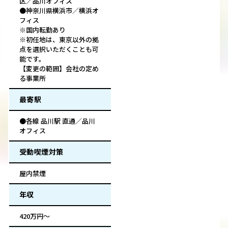
区／品川オフィス
●神奈川県横浜市／横浜オ
フィス
※国内転勤あり
※初任地は、東京以外の拠
点を選択いただくことも可
能です。
【変更の範囲】会社の定め
る事業所
最寄駅
●各線 品川駅 直通／品川
オフィス
受動喫煙対策
屋内禁煙
年収
420万円～