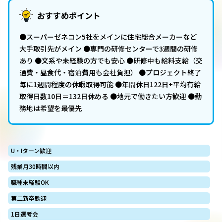
おすすめポイント
●スーパーゼネコン5社をメインに住宅総合メーカーなど
大手取引先がメイン ●専門の研修センターで3週間の研修
あり ●文系や未経験の方でも安心 ●研修中も給料支給（交
通費・昼食代・宿泊費用も会社負担） ●プロジェクト終了
毎に1週間程度の休暇取得可能 ●年間休日122日+平均有給
取得日数10日＝132日休める ●地元で働きたい方歓迎 ●勤
務地は希望を最優先
U・Iターン歓迎
残業月30時間以内
職種未経験OK
第二新卒歓迎
1日選考会