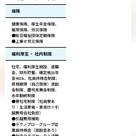
保険
健康保険、厚生年金保険、
雇用保険、労災保険
●総合福祉団体定期保険
●上乗せ労災保険
福利厚生・ 社内制度
社宅、福利厚生施設、退職
金、財形貯蓄、確定拠出年
金401k、社員持株会制度、
資格取得（自己啓発）奨励
金制度、慶弔見舞金制度、
永年勤続制度
●寮社宅制度（社員寮あ
り：生活家電・家具付※引
越費用会社負担）
●引越費用補助
●テクノプロ・グループ従
業員持株会（奨励金あり）
●社内クラブサークル活動