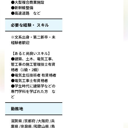
●大型複合商業施設
●新幹線整備
●高速道路 など
必要な経験・ スキル
※文系出身・第二新卒・未
経験者歓迎
【あると尚良いスキル】
●建築、土木、電気工事、
管工事の施工管理技士有資
格者（1級・2級）
●電気主任技術者 有資格者
●電気工事士有資格者
●学生時代に建築学などの
専門学科を学ばれた方 な
ど
勤務地
滋賀県 /京都府 /大阪府 /兵
庫県 /奈良県 /和歌山県 /鳥