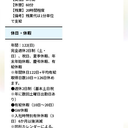
【休憩】60分
【残業】20時間程度
【備考】残業代は1分単位
で支給
休日・休暇
年間：122(日)
完全週休2日制（土・
日）、祝日、夏季休暇、年
末年始休暇、慶弔休暇、有
給休暇
※年間休日122日+平均有給
取得日数10日＝126日休め
ます。
●週休2日制（基本土日祝
※年に数回土曜日出勤日あ
り）
●有給休暇（10日～20日）
●GW休暇
※入社時特別有休休暇（3
日）6か月以後消滅
※同社カレンダーによる。